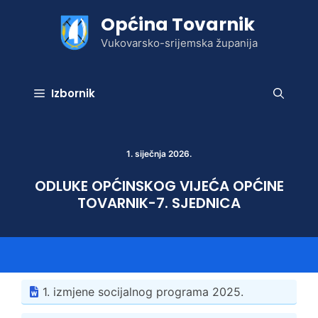
Preskoči
Općina Tovarnik
na
sadržaj
Vukovarsko-srijemska županija
Izbornik
1. siječnja 2026.
ODLUKE OPĆINSKOG VIJEĆA OPĆINE
TOVARNIK-7. SJEDNICA
1. izmjene socijalnog programa 2025.