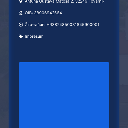
Antuna Gustava Matoša 2, 32249 Tovarnik
OIB: 38906942564
Žiro-račun: HR3824850031845900001
Impresum