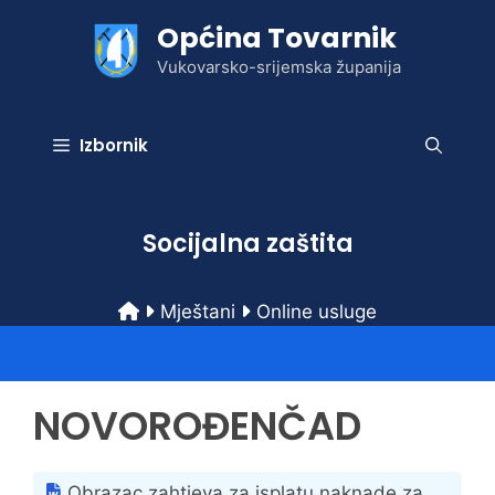
Preskoči
Općina Tovarnik
na
sadržaj
Vukovarsko-srijemska županija
Izbornik
Socijalna zaštita
Mještani
Online usluge
NOVOROĐENČAD
Obrazac zahtjeva za isplatu naknade za