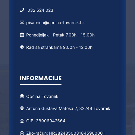
032 524 023
pisarnica@opcina-tovarnik.hr
Ponedjeljak - Petak 7.00h - 15.00h
Rad sa strankama 9.00h - 12.00h
INFORMACIJE
Općina
Tovarnik
Antuna Gustava Matoša 2, 32249 Tovarnik
OIB: 38906942564
Žiro-račun: HR3824850031845900001