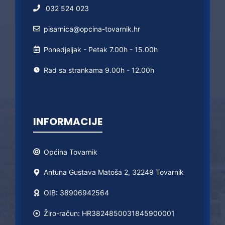
032 524 023
pisarnica@opcina-tovarnik.hr
Ponedjeljak - Petak 7.00h - 15.00h
Rad sa strankama 9.00h - 12.00h
INFORMACIJE
Općina
Tovarnik
Antuna Gustava Matoša 2, 32249 Tovarnik
OIB: 38906942564
Žiro-račun: HR3824850031845900001