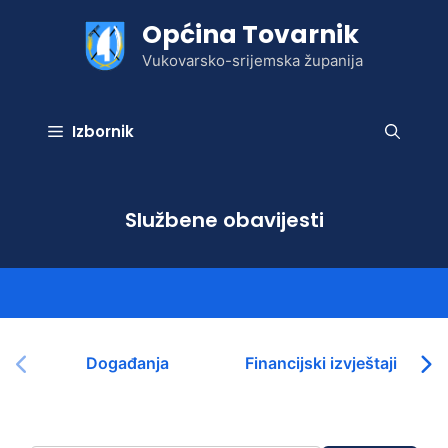
Preskoči
Općina Tovarnik
na
sadržaj
Vukovarsko-srijemska županija
Izbornik
Službene obavijesti
Događanja
Financijski izvještaji