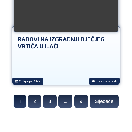
RADOVI NA IZGRADNJI DJEČJEG
VRTIĆA U ILAČI
24. lipnja 2025.
Lokalne vijesti
1
2
3
…
9
Sljedeće