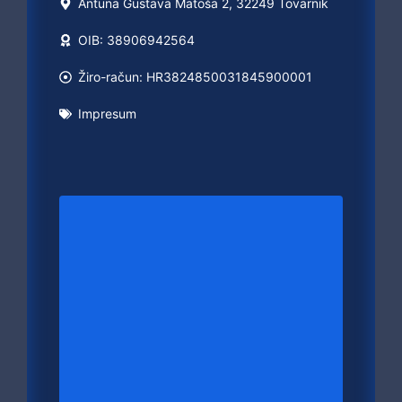
Antuna Gustava Matoša 2, 32249 Tovarnik
OIB: 38906942564
Žiro-račun: HR3824850031845900001
Impresum