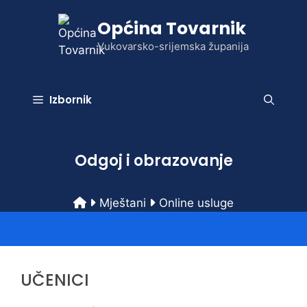
Preskoči
Općina Tovarnik
na
sadržaj
Vukovarsko-srijemska županija
Izbornik
Odgoj i obrazovanje
Mještani
Online usluge
UČENICI