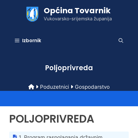
Preskoči
Općina Tovarnik
na
sadržaj
Vukovarsko-srijemska županija
Izbornik
Poljoprivreda
Poduzetnici
Gospodarstvo
POLJOPRIVREDA
1. Program raspolaganja državnim