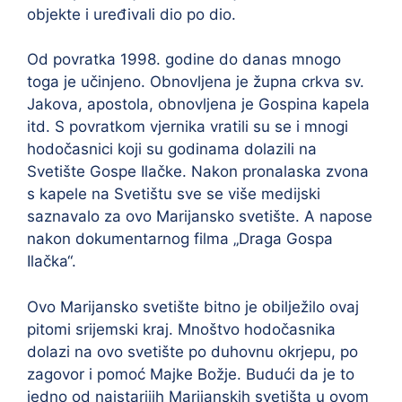
objekte i uređivali dio po dio.
Od povratka 1998. godine do danas mnogo
toga je učinjeno. Obnovljena je župna crkva sv.
Jakova, apostola, obnovljena je Gospina kapela
itd. S povratkom vjernika vratili su se i mnogi
hodočasnici koji su godinama dolazili na
Svetište Gospe Ilačke. Nakon pronalaska zvona
s kapele na Svetištu sve se više medijski
saznavalo za ovo Marijansko svetište. A napose
nakon dokumentarnog filma „Draga Gospa
Ilačka“.
Ovo Marijansko svetište bitno je obilježilo ovaj
pitomi srijemski kraj. Mnoštvo hodočasnika
dolazi na ovo svetište po duhovnu okrjepu, po
zagovor i pomoć Majke Božje. Budući da je to
jedno od najstarijih Marijanskih svetišta u ovom