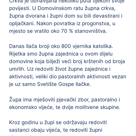
Crkva je obnavljana nekoliko puta tijekom svoje
povijesti. U Domovinskom ratu župna crkva,
župna dvorana i župni dom su bili devastirani i
opljačkani. Nakon povratka iz progonstva, u
mjesto se vratilo oko 70 % stanovništva.
Danas Ilača broji oko 800 vjernika katolika.
Rijetka smo župna zajednica u ovom dijelu
domovine koja bilježi veći broj krštenih od broja
umrlih. Uz redoviti život župne zajednice i
aktivnosti, veliki dio pastoralnih aktivnosti vezan
je uz samo Svetište Gospe Ilačke.
Župa ima mješoviti pjevački zbor, pastoralno i
ekonomsko vijeće, te dvije molitvene skupine.
Kroz godinu u župi se održavaju redoviti
sastanci obaju vijeća, te redoviti župni