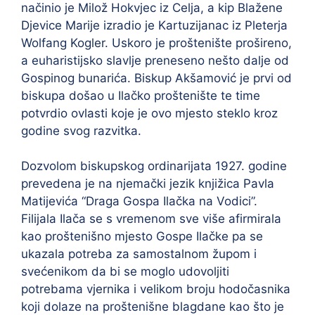
načinio je Milož Hokvjec iz Celja, a kip Blažene
Djevice Marije izradio je Kartuzijanac iz Pleterja
Wolfang Kogler. Uskoro je proštenište prošireno,
a euharistijsko slavlje preneseno nešto dalje od
Gospinog bunarića. Biskup Akšamović je prvi od
biskupa došao u Ilačko proštenište te time
potvrdio ovlasti koje je ovo mjesto steklo kroz
godine svog razvitka.
Dozvolom biskupskog ordinarijata 1927. godine
prevedena je na njemački jezik knjižica Pavla
Matijevića “Draga Gospa Ilačka na Vodici”.
Filijala Ilača se s vremenom sve više afirmirala
kao proštenišno mjesto Gospe Ilačke pa se
ukazala potreba za samostalnom župom i
svećenikom da bi se moglo udovoljiti
potrebama vjernika i velikom broju hodočasnika
koji dolaze na proštenišne blagdane kao što je