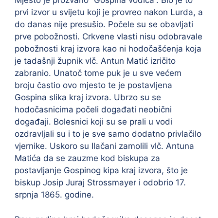
Mjesto je prozvano “Gospina vodica”. Bio je to
prvi izvor u svijetu koji je provreo nakon Lurda, a
do danas nije presušio. Počele su se obavljati
prve pobožnosti. Crkvene vlasti nisu odobravale
pobožnosti kraj izvora kao ni hodočašćenja koja
je tadašnji župnik vlč. Antun Matić izričito
zabranio. Unatoč tome puk je u sve većem
broju častio ovo mjesto te je postavljena
Gospina slika kraj izvora. Ubrzo su se
hodočasnicima počeli događati neobični
događaji. Bolesnici koji su se prali u vodi
ozdravljali su i to je sve samo dodatno privlačilo
vjernike. Uskoro su Ilačani zamolili vlč. Antuna
Matića da se zauzme kod biskupa za
postavljanje Gospinog kipa kraj izvora, što je
biskup Josip Juraj Strossmayer i odobrio 17.
srpnja 1865. godine.