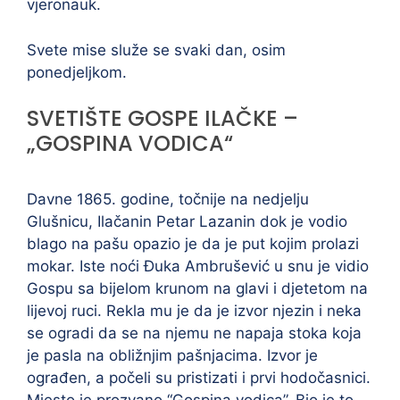
vjeronauk.
Svete mise služe se svaki dan, osim
ponedjeljkom.
SVETIŠTE GOSPE ILAČKE –
„GOSPINA VODICA“
Davne 1865. godine, točnije na nedjelju
Glušnicu, Ilačanin Petar Lazanin dok je vodio
blago na pašu opazio je da je put kojim prolazi
mokar. Iste noći Đuka Ambrušević u snu je vidio
Gospu sa bijelom krunom na glavi i djetetom na
lijevoj ruci. Rekla mu je da je izvor njezin i neka
se ogradi da se na njemu ne napaja stoka koja
je pasla na obližnjim pašnjacima. Izvor je
ograđen, a počeli su pristizati i prvi hodočasnici.