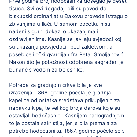
Prve godine broj hodočasnika dosegao je deset
tisuća. Svi ovi događaji bili su povod da
biskupski ordinarijat u Đakovu provede istragu o
zbivanjima u Ilači. U samom početku nisu
nađeni sigurni dokazi o ukazanjima i
ozdravljenjima. Kasnije se javljaju svjedoci koji
su ukazanja posvjedočili pod zakletvom, a
posebice iločki gvardijan fra Petar Smoljanović.
Nakon što je pobožnost odobrena sagrađen je
bunarić s vodom za bolesnike.
Potreba za gradnjom crkve bila je sve
izraženija. 1866. godine počela je gradnja
kapelice od ostatka sredstava prikupljenih za
nabavku kipa, te velikog broja darova koje su
ostavljali hodočasnici. Kasnijom nadogradnjom
to je postala sakristija, jer je bila premala za
potrebe hodočasnika. 1867. godine počelo se s