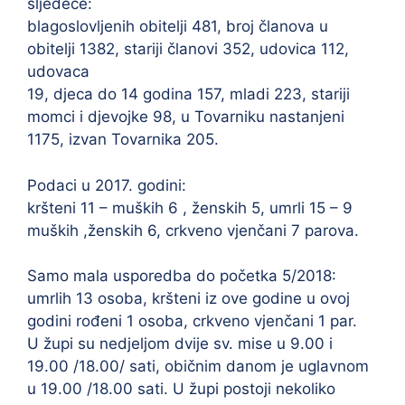
sljedeće:
blagoslovljenih obitelji 481, broj članova u
obitelji 1382, stariji članovi 352, udovica 112,
udovaca
19, djeca do 14 godina 157, mladi 223, stariji
momci i djevojke 98, u Tovarniku nastanjeni
1175, izvan Tovarnika 205.
Podaci u 2017. godini:
kršteni 11 – muških 6 , ženskih 5, umrli 15 – 9
muških ,ženskih 6, crkveno vjenčani 7 parova.
Samo mala usporedba do početka 5/2018:
umrlih 13 osoba, kršteni iz ove godine u ovoj
godini rođeni 1 osoba, crkveno vjenčani 1 par.
U župi su nedjeljom dvije sv. mise u 9.00 i
19.00 /18.00/ sati, običnim danom je uglavnom
u 19.00 /18.00 sati. U župi postoji nekoliko