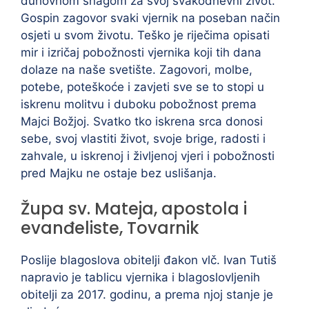
duhovnom snagom za svoj svakodnevni život.
Gospin zagovor svaki vjernik na poseban način
osjeti u svom životu. Teško je riječima opisati
mir i izričaj pobožnosti vjernika koji tih dana
dolaze na naše svetište. Zagovori, molbe,
potebe, poteškoće i zavjeti sve se to stopi u
iskrenu molitvu i duboku pobožnost prema
Majci Božjoj. Svatko tko iskrena srca donosi
sebe, svoj vlastiti život, svoje brige, radosti i
zahvale, u iskrenoj i življenoj vjeri i pobožnosti
pred Majku ne ostaje bez uslišanja.
Župa sv. Mateja, apostola i
evanđeliste, Tovarnik
Poslije blagoslova obitelji đakon vlč. Ivan Tutiš
napravio je tablicu vjernika i blagoslovljenih
obitelji za 2017. godinu, a prema njoj stanje je