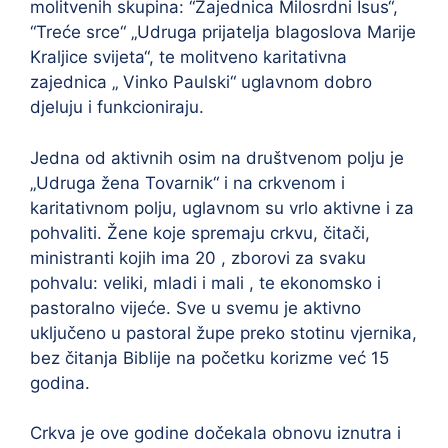
molitvenih skupina: “Zajednica Milosrdni Isus“,
“Treće srce“ „Udruga prijatelja blagoslova Marije
Kraljice svijeta“, te molitveno karitativna
zajednica „ Vinko Paulski“ uglavnom dobro
djeluju i funkcioniraju.
Jedna od aktivnih osim na društvenom polju je
„Udruga žena Tovarnik“ i na crkvenom i
karitativnom polju, uglavnom su vrlo aktivne i za
pohvaliti. Žene koje spremaju crkvu, čitači,
ministranti kojih ima 20 , zborovi za svaku
pohvalu: veliki, mladi i mali , te ekonomsko i
pastoralno vijeće. Sve u svemu je aktivno
uključeno u pastoral župe preko stotinu vjernika,
bez čitanja Biblije na početku korizme već 15
godina.
Crkva je ove godine dočekala obnovu iznutra i