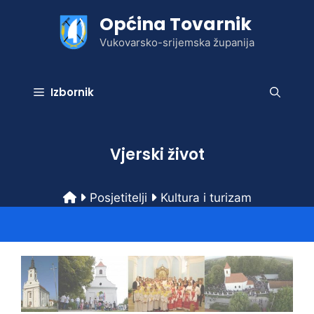
Preskoči
Općina Tovarnik
na
sadržaj
Vukovarsko-srijemska županija
Izbornik
Vjerski život
Posjetitelji
Kultura i turizam