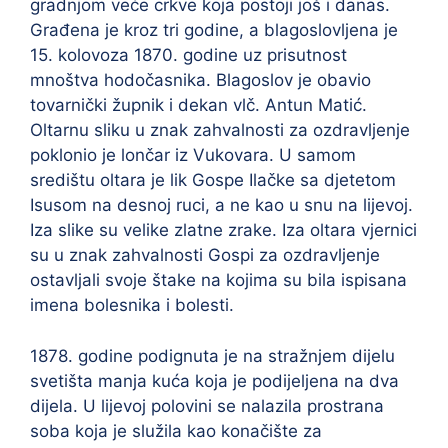
gradnjom veće crkve koja postoji još i danas.
Građena je kroz tri godine, a blagoslovljena je
15. kolovoza 1870. godine uz prisutnost
mnoštva hodočasnika. Blagoslov je obavio
tovarnički župnik i dekan vlč. Antun Matić.
Oltarnu sliku u znak zahvalnosti za ozdravljenje
poklonio je lončar iz Vukovara. U samom
središtu oltara je lik Gospe Ilačke sa djetetom
Isusom na desnoj ruci, a ne kao u snu na lijevoj.
Iza slike su velike zlatne zrake. Iza oltara vjernici
su u znak zahvalnosti Gospi za ozdravljenje
ostavljali svoje štake na kojima su bila ispisana
imena bolesnika i bolesti.
1878. godine podignuta je na stražnjem dijelu
svetišta manja kuća koja je podijeljena na dva
dijela. U lijevoj polovini se nalazila prostrana
soba koja je služila kao konačište za