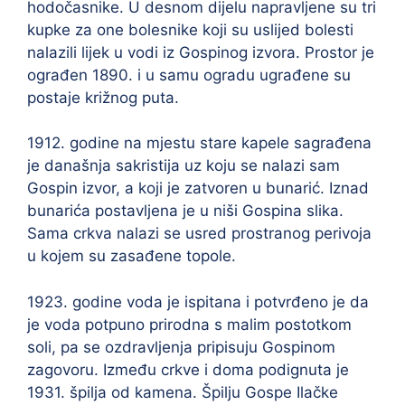
hodočasnike. U desnom dijelu napravljene su tri
kupke za one bolesnike koji su uslijed bolesti
nalazili lijek u vodi iz Gospinog izvora. Prostor je
ograđen 1890. i u samu ogradu ugrađene su
postaje križnog puta.
1912. godine na mjestu stare kapele sagrađena
je današnja sakristija uz koju se nalazi sam
Gospin izvor, a koji je zatvoren u bunarić. Iznad
bunarića postavljena je u niši Gospina slika.
Sama crkva nalazi se usred prostranog perivoja
u kojem su zasađene topole.
1923. godine voda je ispitana i potvrđeno je da
je voda potpuno prirodna s malim postotkom
soli, pa se ozdravljenja pripisuju Gospinom
zagovoru. Između crkve i doma podignuta je
1931. špilja od kamena. Špilju Gospe Ilačke