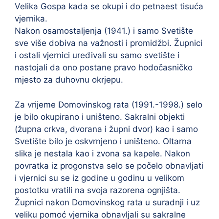
Velika Gospa kada se okupi i do petnaest tisuća
vjernika.
Nakon osamostaljenja (1941.) i samo Svetište
sve više dobiva na važnosti i promidžbi. Župnici
i ostali vjernici uređivali su samo svetište i
nastojali da ono postane pravo hodočasničko
mjesto za duhovnu okrjepu.
Za vrijeme Domovinskog rata (1991.-1998.) selo
je bilo okupirano i uništeno. Sakralni objekti
(župna crkva, dvorana i župni dvor) kao i samo
Svetište bilo je oskvrnjeno i uništeno. Oltarna
slika je nestala kao i zvona sa kapele. Nakon
povratka iz progonstva selo se počelo obnavljati
i vjernici su se iz godine u godinu u velikom
postotku vratili na svoja razorena ognjišta.
Župnici nakon Domovinskog rata u suradnji i uz
veliku pomoć vjernika obnavljali su sakralne