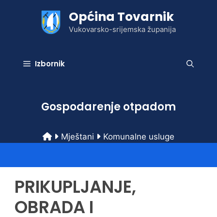
Preskoči
Općina Tovarnik
na
sadržaj
Vukovarsko-srijemska županija
Izbornik
Gospodarenje otpadom
Mještani
Komunalne usluge
PRIKUPLJANJE,
OBRADA I