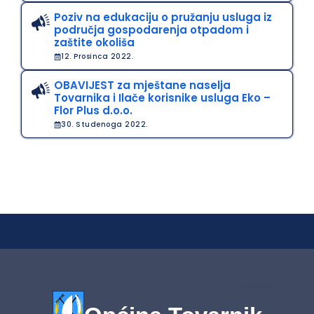
Poziv na edukaciju o pružanju usluga iz
područja gospodarenja otpadom i
zaštite okoliša
12. Prosinca 2022.
OBAVIJEST za mještane naselja
Tovarnika i Ilače korisnike usluga Eko –
Flor Plus d.o.o.
30. Studenoga 2022.