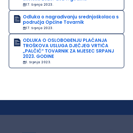
17. Srpnja 2023.
Odluka o nagrađivanju srednjoškolaca s
područja Općine Tovarnik
17. Srpnja 2023.
ODLUKA O OSLOBOĐENJU PLAĆANJA
TROŠKOVA USLUGA DJEČJEG VRTIĆA
„PALČIĆ“ TOVARNIK ZA MJESEC SRPANJ
2023. GODINE
1. Srpnja 2023.