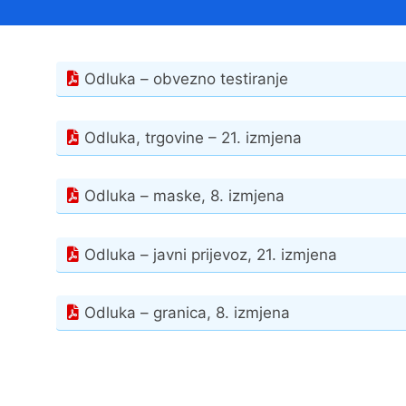
Načelnik
Odluka – obvezno testiranje
Odluka, trgovine – 21. izmjena
Odluka – maske, 8. izmjena
Prostorni plan uređenja Općine Tovarnik
I. izmjene i dopune prostornog plana
Odluka – javni prijevoz, 21. izmjena
uređenja Općine Tovarnik
II. izmjene i dopune prostornog plana
Odluka – granica, 8. izmjena
uređenja Općine Tovarnik
III. izmjene i dopune prostornog plana
uređenja Općine Tovarnik