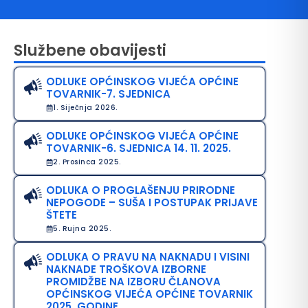
Službene obavijesti
ODLUKE OPĆINSKOG VIJEĆA OPĆINE
TOVARNIK-7. SJEDNICA
1. Siječnja 2026.
ODLUKE OPĆINSKOG VIJEĆA OPĆINE
TOVARNIK-6. SJEDNICA 14. 11. 2025.
avo na pristup informacijama
2. Prosinca 2025.
java o pristupačnosti
ODLUKA O PROGLAŠENJU PRIRODNE
NEPOGODE – SUŠA I POSTUPAK PRIJAVE
avila privatnosti
ŠTETE
5. Rujna 2025.
ODLUKA O PRAVU NA NAKNADU I VISINI
NAKNADE TROŠKOVA IZBORNE
PROMIDŽBE NA IZBORU ČLANOVA
OPĆINSKOG VIJEĆA OPĆINE TOVARNIK
2025. GODINE