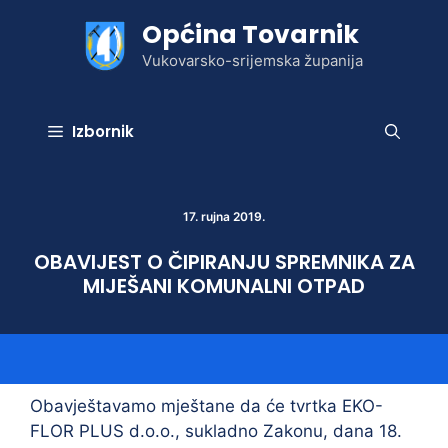
Preskoči
Općina Tovarnik
na
sadržaj
Vukovarsko-srijemska županija
Izbornik
17. rujna 2019.
OBAVIJEST O ČIPIRANJU SPREMNIKA ZA
MIJEŠANI KOMUNALNI OTPAD
Obavještavamo mještane da će tvrtka EKO-
FLOR PLUS d.o.o., sukladno Zakonu, dana 18.