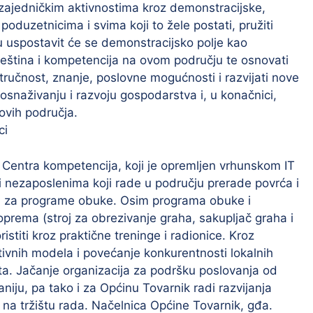
 zajedničkim aktivnostima kroz demonstracijske,
oduzetnicima i svima koji to žele postati, pružiti
u uspostavit će se demonstracijsko polje kao
vještina i kompetencija na ovom području te osnovati
stručnost, znanje, poslovne mogućnosti i razvijati nove
ti osnaživanju i razvoju gospodarstva i, u konačnici,
 ovih područja.
ci
l Centra kompetencija, koji je opremljen vrhunskom IT
nezaposlenima koji rade u području prerade povrća i
aka za programe obuke. Osim programa obuke i
prema (stroj za obrezivanje graha, sakupljač graha i
istiti kroz praktične treninge i radionice. Kroz
ativnih modela i povećanje konkurentnosti lokalnih
ta. Jačanje organizacija za podršku poslovanja od
iju, pa tako i za Općinu Tovarnik radi razvijanja
na tržištu rada. Načelnica Općine Tovarnik, gđa.