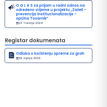
O G L A S za prijam u radni odnos na
određeno vrijeme u projektu „Zaželi –
prevencija institucionalizacije –
općina Tovarnik“
22. Travnja 2024.
Registar dokumenata
Odluka o korištenju opreme za grah
28. Srpnja 2022.