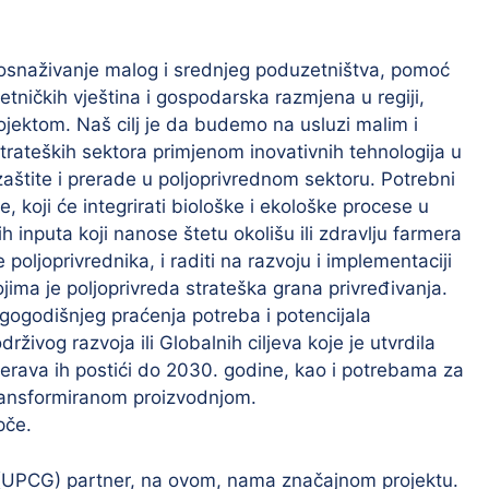
 osnaživanje malog i srednjeg poduzetništva, pomoć
tničkih vještina i gospodarska razmjena u regiji,
ojektom. Naš cilj je da budemo na usluzi malim i
rateških sektora primjenom inovativnih tehnologija u
štite i prerade u poljoprivrednom sektoru. Potrebni
, koji će integrirati biološke i ekološke procese u
h inputa koji nanose štetu okolišu ili zdravlju farmera
e poljoprivrednika, i raditi na razvoju i implementaciji
jima je poljoprivreda strateška grana privređivanja.
gogodišnjeg praćenja potreba i potencijala
živog razvoja ili Globalnih ciljeva koje je utvrdila
erava ih postići do 2030. godine, kao i potrebama za
transformiranom proizvodnjom.
pče.
 (UPCG) partner, na ovom, nama značajnom projektu.