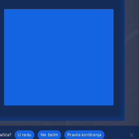
UPAČNOSTI
lačića?
U redu
Ne želim
Pravila korištenja