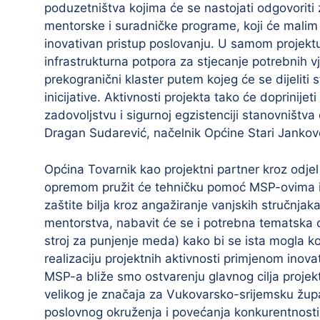
poduzetništva kojima će se nastojati odgovoriti
mentorske i suradničke programe, koji će malim p
inovativan pristup poslovanju. U samom projekt
infrastrukturna potpora za stjecanje potrebnih 
prekogranični klaster putem kojeg će se dijeliti 
inicijative. Aktivnosti projekta tako će doprinije
zadovoljstvu i sigurnoj egzistenciji stanovništva
Dragan Sudarević, načelnik Općine Stari Jankov
Općina Tovarnik kao projektni partner kroz odje
opremom pružit će tehničku pomoć MSP-ovima i 
zaštite bilja kroz angažiranje vanjskih stručnj
mentorstva, nabavit će se i potrebna tematska o
stroj za punjenje meda) kako bi se ista mogla kor
realizaciju projektnih aktivnosti primjenom inov
MSP-a bliže smo ostvarenju glavnog cilja projek
velikog je značaja za Vukovarsko-srijemsku župan
poslovnog okruženja i povećanja konkurentnosti 