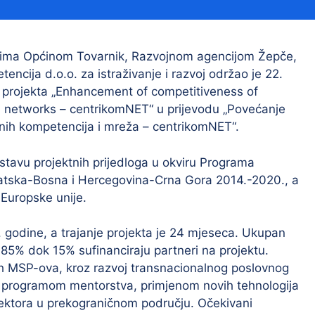
Financijski izvještaji
Savjetovanja s javnošću
Sponzorstva i donacije
erima Općinom Tovarnik, Razvojnom agencijom Žepče,
cija d.o.o. za istraživanje i razvoj održao je 22.
Procedure
ju projekta „Enhancement of competitiveness of
Službeni vjesnik
 networks – centrikomNET“ u prijevodu „Povećanje
nih kompetencija i mreža – centrikomNET“.
stavu projektnih prijedloga u okviru Programa
Civilna zaštita
Pr
tska-Bosna i Hercegovina-Crna Gora 2014.-2020., a
Vatrogastvo
Iz
 Europske unije.
Pr
 godine, a trajanje projekta je 24 mjeseca. Ukupan
85% dok 15% sufinanciraju partneri na projektu.
lnih MSP-ova, kroz razvoj transnacionalnog poslovnog
i programom mentorstva, primjenom novih tehnologija
sektora u prekograničnom području. Očekivani