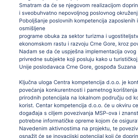
Smatram da će se njegovom realizacijom doprini
i sveobuhvatno nepovoljnog poslovnog okruženj
Poboljšanje poslovnih kompetencija zaposlenih 
osmišljene
programe obuka za sektor turizma i ugostiteljstv
ekonomskom rastu i razvoju Crne Gore, kroz pov
Nadam se da će uspješna implementacija ovog pr
privredne subjekte koji posluju kako u turističko
Unije poslodavaca Crne Gore, gospođa Suzana 
Ključna uloga Centra kompetencija d.o.o. je kontin
povećanja konkurentnosti i pametnog korištenja 
prirodnih potencijala na lokalnom području od k
korist. Centar kompetencija d.o.o. će u okviru c
događaja s ciljem povezivanja MSP-ova i znanstv
potrebne informatičke opreme kojom će osigurat
Navedenim aktivnostima na projektu, te poveziva
osnažit će se inovacijski potencijal koji će dopri