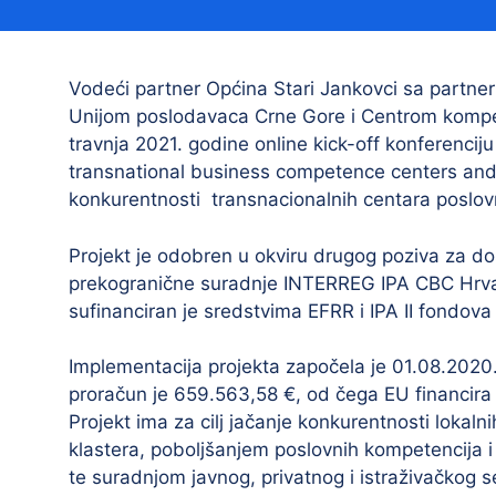
Načelnik
Vodeći partner Općina Stari Jankovci sa partn
Unijom poslodavaca Crne Gore i Centrom kompeten
travnja 2021. godine online kick-off konferenci
transnational business competence centers and
konkurentnosti transnacionalnih centara poslov
Projekt je odobren u okviru drugog poziva za do
Prostorni plan uređenja Općine Tovarnik
prekogranične suradnje INTERREG IPA CBC Hrva
I. izmjene i dopune prostornog plana
sufinanciran je sredstvima EFRR i IPA II fondova
uređenja Općine Tovarnik
II. izmjene i dopune prostornog plana
Implementacija projekta započela je 01.08.2020.
uređenja Općine Tovarnik
proračun je 659.563,58 €, od čega EU financira 
Projekt ima za cilj jačanje konkurentnosti loka
III. izmjene i dopune prostornog plana
klastera, poboljšanjem poslovnih kompetencija 
uređenja Općine Tovarnik
te suradnjom javnog, privatnog i istraživačkog 