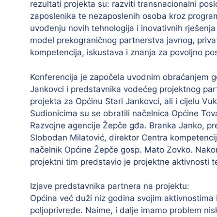
rezultati projekta su: razviti transnacionalni po
zaposlenika te nezaposlenih osoba kroz program
uvođenju novih tehnologija i inovativnih rješenj
model prekograničnog partnerstva javnog, privat
kompetencija, iskustava i znanja za povoljno po
Konferencija je započela uvodnim obraćanjem g
Jankovci i predstavnika vodećeg projektnog pa
projekta za Općinu Stari Jankovci, ali i cijelu 
Sudionicima su se obratili načelnica Općine Tova
Razvojne agencije Žepče gđa. Branka Janko, pr
Slobodan Milatović, direktor Centra kompetencija
načelnik Općine Žepče gosp. Mato Zovko. Nakon 
projektni tim predstavio je projektne aktivnosti 
Izjave predstavnika partnera na projektu:
Općina već duži niz godina svojim aktivnostima 
poljoprivrede. Naime, i dalje imamo problem nis