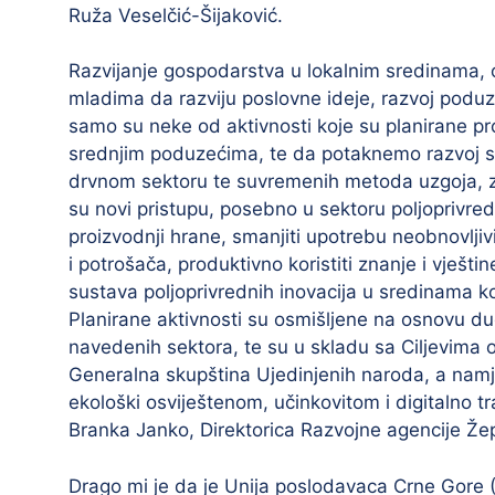
Ruža Veselčić-Šijaković.
Razvijanje gospodarstva u lokalnim sredinama,
mladima da razviju poslovne ideje, razvoj poduze
samo su neke od aktivnosti koje su planirane pr
srednjim poduzećima, te da potaknemo razvoj st
drvnom sektoru te suvremenih metoda uzgoja, za
su novi pristupu, posebno u sektoru poljoprivrede
proizvodnji hrane, smanjiti upotrebu neobnovljivi
i potrošača, produktivno koristiti znanje i vještin
sustava poljoprivrednih inovacija u sredinama ko
Planirane aktivnosti su osmišljene na osnovu du
navedenih sektora, te su u skladu sa Ciljevima odr
Generalna skupština Ujedinjenih naroda, a namj
ekološki osviještenom, učinkovitom i digitalno 
Branka Janko, Direktorica Razvojne agencije Že
Drago mi je da je Unija poslodavaca Crne Gore