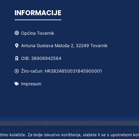
INFORMACIJE
Općina
Tovarnik
Antuna Gustava Matoša 2, 32249 Tovarnik
OIB: 38906942564
Žiro-račun: HR3824850031845900001
Impresum
A PRISTUP INFORMACIJAMA
PRAVILA PRIVATNOSTI
IZJAVA O PRIST
timo kolačiće. Za bolje iskustvo korištenja, slažete li se s upotrebom ko