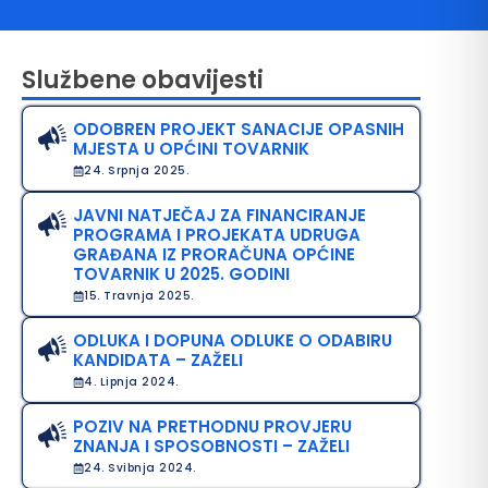
Službene obavijesti
ODOBREN PROJEKT SANACIJE OPASNIH
MJESTA U OPĆINI TOVARNIK
24. Srpnja 2025.
JAVNI NATJEČAJ ZA FINANCIRANJE
PROGRAMA I PROJEKATA UDRUGA
avo na pristup informacijama
GRAĐANA IZ PRORAČUNA OPĆINE
TOVARNIK U 2025. GODINI
java o pristupačnosti
15. Travnja 2025.
avila privatnosti
ODLUKA I DOPUNA ODLUKE O ODABIRU
KANDIDATA – ZAŽELI
4. Lipnja 2024.
POZIV NA PRETHODNU PROVJERU
ZNANJA I SPOSOBNOSTI – ZAŽELI
24. Svibnja 2024.