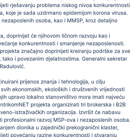
jeti rješavanju problema niskog nivoa konkurentnosti
a, koje je sada uzdrmano epidemijom korona virusa.
i nezaposlenih osoba, kao i MMSP, kroz detaljno
a, doprinijet će njihovom ličnom razvoju kao i
ećanje konkurentnosti i smanjenje nezaposlenosti.
ojekta značajno doprinijeti kreiranju podrške za sve
j, tako i povezanim djelatnostima. Generalni sekretar
Radulović.
uirani prijenos znanja i tehnologija, u cilju
svih ekonomskih, ekoloških i društvenih vrijednosti
ojih upravo lokalno stanovništvo mora imati najveću
entrikomNET projekta organizirati tri brokerska i B2B
eno-istraživačkih organizacija. Izvršit će nabavu
i profesionalni razvoj MSP-ova i nezaposlenih osoba.
njem dionika u zajednički prekogranični klaster,
nijeti povećanju razine konkurentnosti i stvaranju