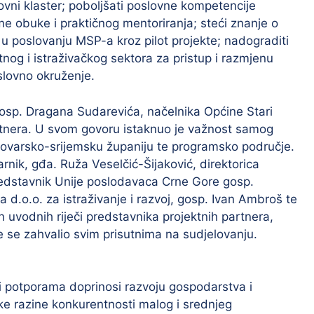
slovni klaster; poboljšati poslovne kompetencije
e obuke i praktičnog mentoriranja; steći znanje o
a u poslovanju MSP-a kroz pilot projekte; nadograditi
nog i istraživačkog sektora za pristup i razmjenu
slovno okruženje.
osp. Dragana Sudarevića, načelnika Općine Stari
rtnera. U svom govoru istaknuo je važnost samog
Vukovarsko-srijemsku županiju te programsko područje.
rnik, gđa. Ruža Veselčić-Šijaković, direktorica
edstavnik Unije poslodavaca Crne Gore gosp.
 d.o.o. za istraživanje i razvoj, gosp. Ivan Ambroš te
uvodnih riječi predstavnika projektnih partnera,
te se zahvalio svim prisutnima na sudjelovanju.
i potporama doprinosi razvoju gospodarstva i
ke razine konkurentnosti malog i srednjeg