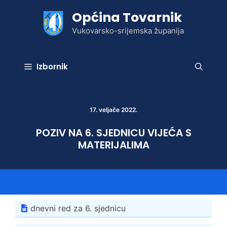
Preskoči
Općina Tovarnik
na
sadržaj
Vukovarsko-srijemska županija
Izbornik
17. veljače 2022.
POZIV NA 6. SJEDNICU VIJEĆA S
MATERIJALIMA
dnevni red za 6. sjednicu