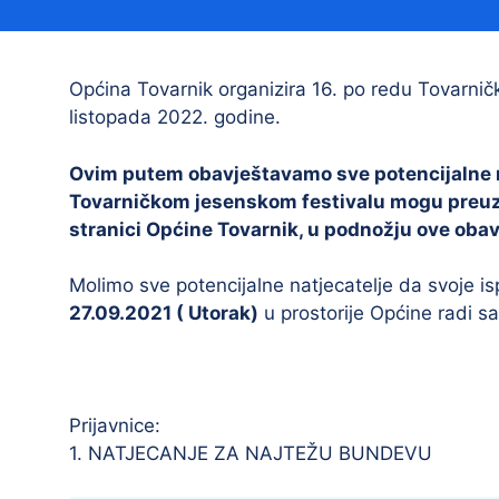
Načelnik
Općina Tovarnik organizira 16. po redu Tovarnički 
listopada 2022. godine.
Ovim putem obavještavamo sve potencijalne na
Tovarničkom jesenskom festivalu mogu preuzet
stranici Općine Tovarnik, u podnožju ove obavi
Prostorni plan uređenja Općine Tovarnik
Molimo sve potencijalne natjecatelje da svoje i
I. izmjene i dopune prostornog plana
27.09.2021 ( Utorak)
u prostorije Općine radi s
uređenja Općine Tovarnik
II. izmjene i dopune prostornog plana
uređenja Općine Tovarnik
Prijavnice:
III. izmjene i dopune prostornog plana
uređenja Općine Tovarnik
1. NATJECANJE ZA NAJTEŽU BUNDEVU