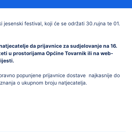
Financijski izvještaji
Savjetovanja s javnošću
Sponzorstva i donacije
jesenski festival, koji će se održati 30.rujna te 01.
Procedure
Službeni vjesnik
tjecatelje da prijavnice za sudjelovanje na 16.
i u prostorijama Općine Tovarnik ili na web-
jesti.
Civilna zaštita
Pr
spravno popunjene prijavnice dostave najkasnije do
Vatrogastvo
Iz
aznanja o ukupnom broju natjecatelja.
Pr