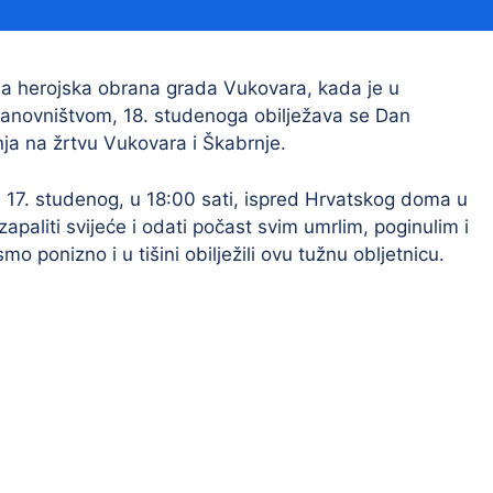
Financijski izvještaji
Savjetovanja s javnošću
Sponzorstva i donacije
na herojska obrana grada Vukovara, kada je u
 stanovništvom, 18. studenoga obilježava se Dan
Procedure
ja na žrtvu Vukovara i Škabrnje.
Službeni vjesnik
17. studenog, u 18:00 sati, ispred Hrvatskog doma u
apaliti svijeće i odati počast svim umrlim, poginulim i
ponizno i u tišini obilježili ovu tužnu obljetnicu.
Civilna zaštita
Pr
Vatrogastvo
Iz
Pr