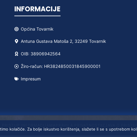
INFORMACIJE
Općina
Tovarnik
Antuna Gustava Matoša 2, 32249 Tovarnik
OIB: 38906942564
Žiro-račun: HR3824850031845900001
Impresum
A PRISTUP INFORMACIJAMA
PRAVILA PRIVATNOSTI
IZJAVA O PRIST
timo kolačiće. Za bolje iskustvo korištenja, slažete li se s upotrebom ko