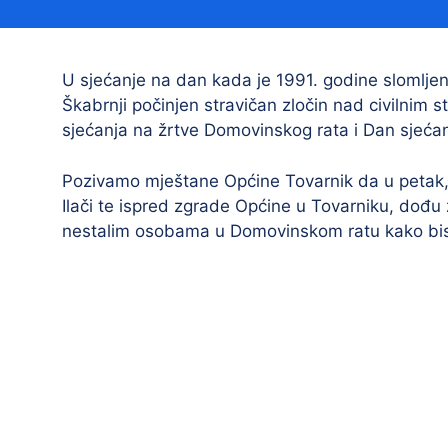
Načelnik
U sjećanje na dan kada je 1991. godine slomlje
Škabrnji počinjen stravičan zločin nad civilnim
sjećanja na žrtve Domovinskog rata i Dan sjećan
Pozivamo mještane Općine Tovarnik da u petak, 
Ilači te ispred zgrade Općine u Tovarniku, dođu z
nestalim osobama u Domovinskom ratu kako bismo 
Prostorni plan uređenja Općine Tovarnik
I. izmjene i dopune prostornog plana
uređenja Općine Tovarnik
II. izmjene i dopune prostornog plana
uređenja Općine Tovarnik
III. izmjene i dopune prostornog plana
uređenja Općine Tovarnik