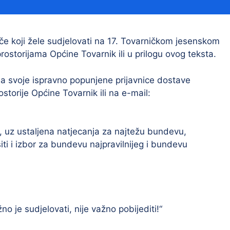
Financijski izvještaji
Savjetovanja s javnošću
Sponzorstva i donacije
če koji žele sudjelovati na 17. Tovarničkom jesenskom
prostorijama Općine Tovarnik ili u prilogu ovog teksta.
Procedure
Službeni vjesnik
 da svoje ispravno popunjene prijavnice dostave
storije Općine Tovarnik ili na e-mail:
Civilna zaštita
Pr
, uz ustaljena natjecanja za najtežu bundevu,
Vatrogastvo
Iz
šiti i izbor za bundevu najpravilnijeg i bundevu
Pr
o je sudjelovati, nije važno pobijediti!“