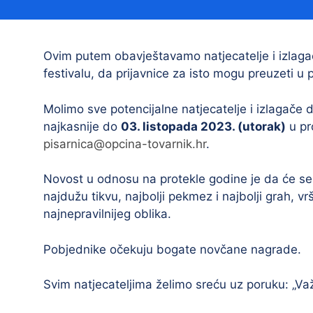
Načelnik
Ovim putem obavještavamo natjecatelje i izlaga
festivalu, da prijavnice za isto mogu preuzeti u 
Molimo sve potencijalne natjecatelje i izlagače
najkasnije do
03. listopada 2023. (utorak)
u pro
pisarnica@opcina-tovarnik.hr
.
Prostorni plan uređenja Općine Tovarnik
Novost u odnosu na protekle godine je da će se
I. izmjene i dopune prostornog plana
najdužu tikvu, najbolji pekmez i najbolji grah, vr
uređenja Općine Tovarnik
najnepravilnijeg oblika.
II. izmjene i dopune prostornog plana
uređenja Općine Tovarnik
Pobjednike očekuju bogate novčane nagrade.
III. izmjene i dopune prostornog plana
uređenja Općine Tovarnik
Svim natjecateljima želimo sreću uz poruku: „Važn