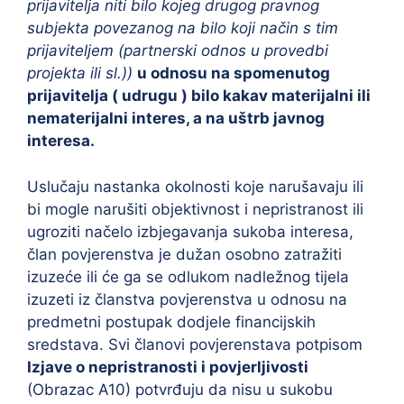
prijavitelja niti bilo kojeg drugog pravnog
subjekta povezanog na bilo koji način s tim
prijaviteljem (partnerski odnos u provedbi
projekta ili sl.))
u odnosu na spomenutog
prijavitelja ( udrugu ) bilo kakav materijalni ili
nematerijalni interes, a na uštrb javnog
interesa.
Uslučaju nastanka okolnosti koje narušavaju ili
bi mogle narušiti objektivnost i nepristranost ili
ugroziti načelo izbjegavanja sukoba interesa,
član povjerenstva je dužan osobno zatražiti
izuzeće ili će ga se odlukom nadležnog tijela
izuzeti iz članstva povjerenstva u odnosu na
predmetni postupak dodjele financijskih
sredstava. Svi članovi povjerenstava potpisom
Izjave o nepristranosti i povjerljivosti
(Obrazac A10) potvrđuju da nisu u sukobu