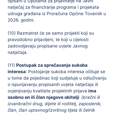
opisani u Uputama za prijavitelje na Javni
natječaj za financiranje programa i projekata
udruga građana iz Proračuna Općine Tovarnik u
2026. godini.
(10) Razmatrat će se samo projekti koji su
pravodobno prijavljeni, te koji u cijelosti
zadovoljavaju propisane uvjete Javnog
natječaja.
(11)
Postupak za sprečavanje sukoba
interesa
: Postojanje sukoba interesa očituje se
u tome da pojedinac koji sudjeluje u odlučivanju
o ispunjavanju propisanih uvjeta natječaja ili
ocjenjivanju kvalitete projektnih prijava
ima
osobno on ili član njegove obitelji
(bračni ili
izvanbračni drug, dijete ili roditelj,
zaposlenik,
član, član upravnog/izvršnog tijela ili čelnik