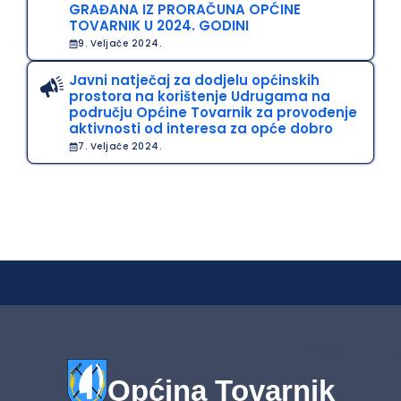
GRAĐANA IZ PRORAČUNA OPĆINE
TOVARNIK U 2024. GODINI
9. Veljače 2024.
Javni natječaj za dodjelu općinskih
prostora na korištenje Udrugama na
području Općine Tovarnik za provođenje
aktivnosti od interesa za opće dobro
7. Veljače 2024.
Općina Tovarnik