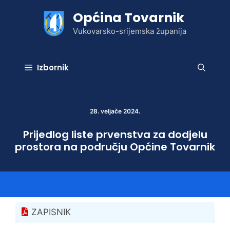
Preskoči
Općina Tovarnik
na
sadržaj
Vukovarsko-srijemska županija
Izbornik
28. veljače 2024.
Prijedlog liste prvenstva za dodjelu
prostora na području Općine Tovarnik
ZAPISNIK