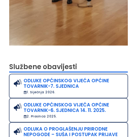
Službene obavijesti
ODLUKE OPĆINSKOG VIJEĆA OPĆINE
TOVARNIK-7. SJEDNICA
1. Siječnja 2026.
ODLUKE OPĆINSKOG VIJEĆA OPĆINE
TOVARNIK-6. SJEDNICA 14. 11. 2025.
2. Prosinca 2025.
ODLUKA O PROGLAŠENJU PRIRODNE
NEPOGODE – SUŠA I POSTUPAK PRIJAVE