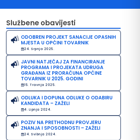
Službene obavijesti
ODOBREN PROJEKT SANACIJE OPASNIH
MJESTA U OPĆINI TOVARNIK
24. Srpnja 2025.
JAVNI NATJEČAJ ZA FINANCIRANJE
PROGRAMA I PROJEKATA UDRUGA
avo na pristup informacijama
GRAĐANA IZ PRORAČUNA OPĆINE
TOVARNIK U 2025. GODINI
java o pristupačnosti
15. Travnja 2025.
avila privatnosti
ODLUKA I DOPUNA ODLUKE O ODABIRU
KANDIDATA – ZAŽELI
4. Lipnja 2024.
POZIV NA PRETHODNU PROVJERU
ZNANJA I SPOSOBNOSTI – ZAŽELI
24. Svibnja 2024.