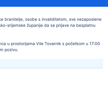
Financijski izvještaji
Savjetovanja s javnošću
Sponzorstva i donacije
e branitelje, osobe s invaliditetom, sve nezaposlene
ko-srijemske županije da se prijave na besplatnu
Procedure
Službeni vjesnik
nca u prostorijama Vile Tovarnik s početkom u 17:00
om pozivu.
Civilna zaštita
Pr
Vatrogastvo
Iz
Pr