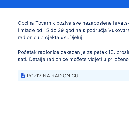
Načelnik
Općina Tovarnik poziva sve nezaposlene hrvatsk
i mlade od 15 do 29 godina s područja Vukovars
radionicu projekta #suDjeluj.
Početak radionice zakazan je za petak 13. prosi
sati. Detalje radionice možete vidjeti u priložen
Prostorni plan uređenja Općine Tovarnik
POZIV NA RADIONICU
I. izmjene i dopune prostornog plana
uređenja Općine Tovarnik
II. izmjene i dopune prostornog plana
uređenja Općine Tovarnik
III. izmjene i dopune prostornog plana
uređenja Općine Tovarnik