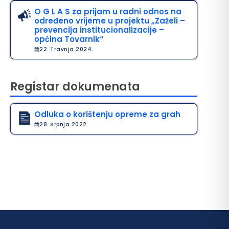
O G L A S za prijam u radni odnos na
određeno vrijeme u projektu „Zaželi –
prevencija institucionalizacije –
općina Tovarnik“
22. Travnja 2024.
Registar dokumenata
Odluka o korištenju opreme za grah
28. Srpnja 2022.