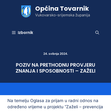
Preskoči
Općina Tovarnik
na
sadržaj
Vukovarsko-srijemska županija
Izbornik
24. svibnja 2024.
POZIV NA PRETHODNU PROVJERU
ZNANJA I SPOSOBNOSTI – ZAŽELI
Na temelju Oglasa za prijam u radni odnos na
određeno vrijeme u projektu “Zaželi – prevencija