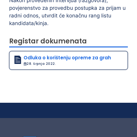
Nakon provedenih intervjua (razgovora),
povjerenstvo za provedbu postupka za prijam u
radni odnos, utvrdit će konačnu rang listu
kandidata/kinja.
Registar dokumenata
Odluka o korištenju opreme za grah
28. Srpnja 2022.