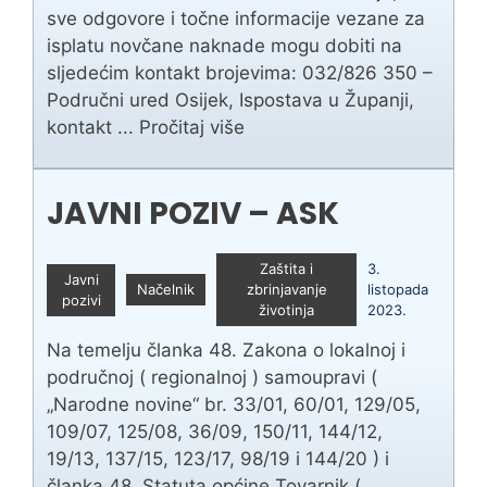
sve odgovore i točne informacije vezane za
isplatu novčane naknade mogu dobiti na
sljedećim kontakt brojevima: 032/826 350 –
Područni ured Osijek, Ispostava u Županji,
kontakt ...
Pročitaj više
JAVNI POZIV – ASK
Zaštita i
3.
Javni
Načelnik
zbrinjavanje
listopada
pozivi
životinja
2023.
Na temelju članka 48. Zakona o lokalnoj i
područnoj ( regionalnoj ) samoupravi (
„Narodne novine“ br. 33/01, 60/01, 129/05,
109/07, 125/08, 36/09, 150/11, 144/12,
19/13, 137/15, 123/17, 98/19 i 144/20 ) i
članka 48. Statuta općine Tovarnik (