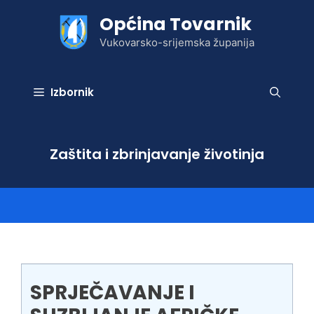
Preskoči
Općina Tovarnik
na
sadržaj
Vukovarsko-srijemska županija
Izbornik
Zaštita i zbrinjavanje životinja
SPRJEČAVANJE I