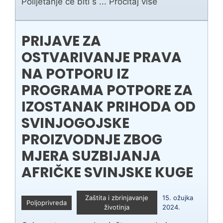
Polijetanje će biti s ...
Pročitaj više
PRIJAVE ZA
OSTVARIVANJE PRAVA
NA POTPORU IZ
PROGRAMA POTPORE ZA
IZOSTANAK PRIHODA OD
SVINJOGOJSKE
PROIZVODNJE ZBOG
MJERA SUZBIJANJA
AFRIČKE SVINJSKE KUGE
Zaštita i zbrinjavanje
15. ožujka
Poljoprivreda
životinja
2024.