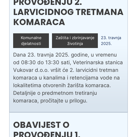
PROVOĐENJU 2.
LARVICIDNOG TRETMANA
KOMARACA
Komunalne
Zaštita i zbrinjavanje
23. travnja
djelatnosti
životinja
2025.
Dana 23. travnja 2025. godine, u vremenu
od 08:30 do 13:30 sati, Veterinarska stanica
Vukovar d.o.o. vršit će 2. larvicidni tretman
komaraca u kanalima i retencijama vode na
lokalitetima otvorenih žarišta komaraca.
Detaljnije o predmetnom tretiranju
komaraca, pročitajte u prilogu.
OBAVIJEST O
PROVOĐENJU 1.