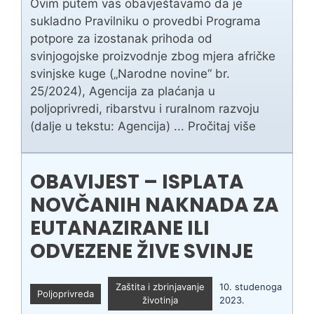
Ovim putem vas obavještavamo da je
sukladno Pravilniku o provedbi Programa
potpore za izostanak prihoda od
svinjogojske proizvodnje zbog mjera afričke
svinjske kuge („Narodne novine“ br.
25/2024), Agencija za plaćanja u
poljoprivredi, ribarstvu i ruralnom razvoju
(dalje u tekstu: Agencija) ...
Pročitaj više
OBAVIJEST – ISPLATA
NOVČANIH NAKNADA ZA
EUTANAZIRANE ILI
ODVEZENE ŽIVE SVINJE
Zaštita i zbrinjavanje
10. studenoga
Poljoprivreda
životinja
2023.