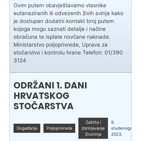
Ovim putem obavještavamo vlasnike
eutanaziranih ili odvezenih živih svinja kako
je dostupan dodatni kontakt broj putem
kojega mogu saznati detalje i načine
obračuna te isplate novčane naknade.
Ministarstvo poljoprivrede, Uprava za
stočarstvo i kontrolu hrane Telefon: 01/390
3124
ODRŽANI 1. DANI
HRVATSKOG
STOČARSTVA
Zaštita i
9.
Događanja
Poljoprivreda
zbrinjavanje
studenoga
životinja
2023.