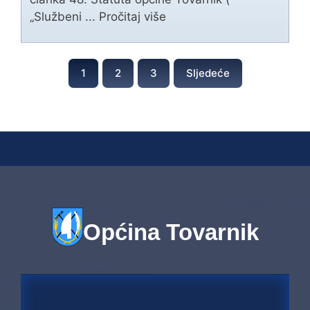
„Službeni ...
Pročitaj više
1
2
3
Sljedeće
Općina Tovarnik