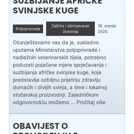
SUZBIJANJE AFRIČKE
SVINJSKE KUGE
Zaštita i zbrinjavanje
18. srpnja
Poljoprivreda
životinja
2025.
Obavještavamo vas da je, sukladno
uputama Ministarstva poljoprivrede i
nadležnih veterinarskih tijela, potrebno
poduzeti pojačane mjere sprječavanja i
suzbijanja afričke svinjske kuge, koja
predstavlja ozbiljnu prijetnju zdravlju
domaćih i divljih svinja, a time i lokalnoj
stočarskoj proizvodnji. Zajedničkom
odgovornošću možemo ...
Pročitaj više
OBAVIJEST O