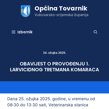
Preskoči
Općina Tovarnik
na
sadržaj
Vukovarsko-srijemska županija
Izbornik
24. ožujka 2025.
OBAVIJEST O PROVOĐENJU 1.
LARVICIDNOG TRETMANA KOMARACA
Dana 25. ožujka 2025. godine, u vremenu od
08:30 do 13:30 sati, Veterinarska stanica