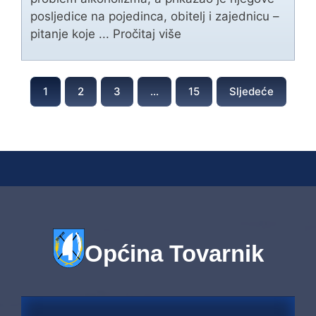
posljedice na pojedinca, obitelj i zajednicu –
pitanje koje ...
Pročitaj više
1
2
3
…
15
Sljedeće
Općina Tovarnik