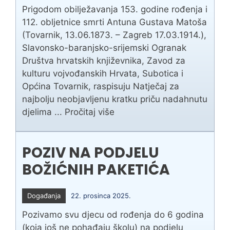
Prigodom obilježavanja 153. godine rođenja i
112. obljetnice smrti Antuna Gustava Matoša
(Tovarnik, 13.06.1873. – Zagreb 17.03.1914.),
Slavonsko-baranjsko-srijemski Ogranak
Društva hrvatskih književnika, Zavod za
kulturu vojvođanskih Hrvata, Subotica i
Općina Tovarnik, raspisuju Natječaj za
najbolju neobjavljenu kratku priču nadahnutu
djelima ...
Pročitaj više
POZIV NA PODJELU
BOŽIĆNIH PAKETIĆA
Događanja
22. prosinca 2025.
Pozivamo svu djecu od rođenja do 6 godina
(koja još ne pohađaju školu) na podjelu