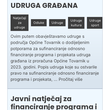
UDRUGA GRAĐANA
Natječaji
12
Udruge
Udruge
za
Odluke
Udruge
sv
kultura
sport
udruge
20
Ovim putem obavještavamo udruge s
područja Općine Tovarnik o dodijeljenim
potporama za sufinanciranje odnosno
financiranje programa i projekata udruga
građana iz proračuna Općine Tovarnik u
2023. godini. Popis udruga koje su ostvarile
pravo na sufinanciranje odnosno financiranje
programa i projekata, ...
Pročitaj više
Javni natječaj za
financiranje programa i