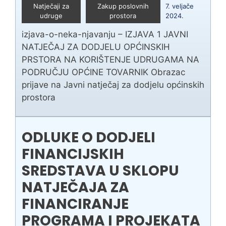
Natječaji za
Zakup poslovnih
7. veljače
udruge
prostora
2024.
izjava-o-neka-njavanju – IZJAVA 1 JAVNI
NATJEČAJ ZA DODJELU OPĆINSKIH
PRSTORA NA KORIŠTENJE UDRUGAMA NA
PODRUČJU OPĆINE TOVARNIK Obrazac
prijave na Javni natječaj za dodjelu općinskih
prostora
ODLUKE O DODJELI
FINANCIJSKIH
SREDSTAVA U SKLOPU
NATJEČAJA ZA
FINANCIRANJE
PROGRAMA I PROJEKATA