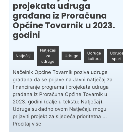
projekata udruga
građana iz Proračuna
Općine Tovarnik u 2023.
godini
Natječaji
7
Udruge
Udruge
Natječaji
za
Udruge
o
kultura
sport
udruge
2
Načelnik Općine Tovarnik poziva udruge
građana da se prijave na Javni natječaj za
financiranje programa i projekata udruga
građana iz Proračuna Općine Tovarnik u
2023. godini (dalje u tekstu: Natječaj).
Udruge sukladno ovom Natječaju mogu
prijaviti projekt za sljedeća prioritetna ...
Pročitaj više