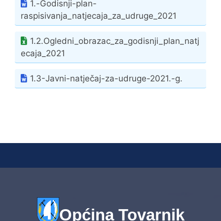
1.-Godisnji-plan-
raspisivanja_natjecaja_za_udruge_2021
1.2.Ogledni_obrazac_za_godisnji_plan_natj
ecaja_2021
1.3-Javni-natječaj-za-udruge-2021.-g.
Općina Tovarnik