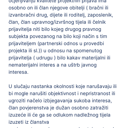
ocjenjivanju kvalitete projektnih prijava ima
osobno on ili član njegove obitelji ( bračni ili
izvanbračni drug, dijete ili roditelj, zaposlenik,
član, član upravnog/izvršnog tijela ili čelnik
prijavitelja niti bilo kojeg drugog pravnog
subjekta povezanog na bilo koji način s tim
prijaviteljem (partnerski odnos u provedbi
projekta ili sl.)) u odnosu na spomenutog
prijavitelja ( udrugu ) bilo kakav materijalni ili
nematerijalni interes a na uštrb javnog
interesa.
U slučaju nastanka okolnosti koje narušavaju ili
bi mogle narušiti objektivnost i nepristranost ili
ugroziti načelo izbjegavanja sukoba interesa,
član povjerenstva je dužan osobno zatražiti
izuzeće ili će ga se odlukom nadležnog tijela
izuzeti iz članstva