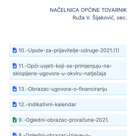
NAČELNICA OPĆINE TOVARNIK
Ruža V. Šijaković, oec.
10.-Upute-za-prijavitelje-udruge-2021.(1)
11.-Opći-uvjeti-koji-se-primjenjuju-na-
sklopljene-ugovore-u-okviru-natječaja
13.-Obrazac-ugovora-o-financiranju
12.-indikativni-kalendar
9.-Ogledni-obrazac-proračuna-2021.
8.-Ogledni-obrazac-izjave-o-