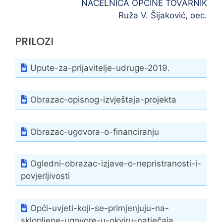
NAČELNICA OPĆINE TOVARNIK
Ruža V. Šijaković, oec.
PRILOZI
Upute-za-prijavitelje-udruge-2019.
Obrazac-opisnog-izvještaja-projekta
Obrazac-ugovora-o-financiranju
Ogledni-obrazac-izjave-o-nepristranosti-i-
povjerljivosti
Opći-uvjeti-koji-se-primjenjuju-na-
sklopljene-ugovore-u-okviru-natječaja