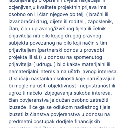
ispunjavanju propisanih uvjeta natječaja ili
ocjenjivanju kvalitete projektnih prijava ima
osobno on ili član njegove obitelji ( bračni ili
izvanbračni drug, dijete ili roditelj, zaposlenik,
član, član upravnog/izvršnog tijela ili čelnik
prijavitelja niti bilo kojeg drugog pravnog
subjekta povezanog na bilo koji način s tim
prijaviteljem (partnerski odnos u provedbi
projekta ili sl.)) u odnosu na spomenutog
prijavitelja ( udrugu ) bilo kakav materijalni ili
nematerijalni interes a na uštrb javnog interesa.
U slučaju nastanka okolnosti koje narušavaju ili
bi mogle narušiti objektivnost i nepristranost ili
ugroziti načelo izbjegavanja sukoba interesa,
član povjerenstva je dužan osobno zatražiti
izuzeće ili će ga se odlukom nadležnog tijela
izuzeti iz članstva povjerenstva u odnosu na
predmetni postupak dodjele financijskih