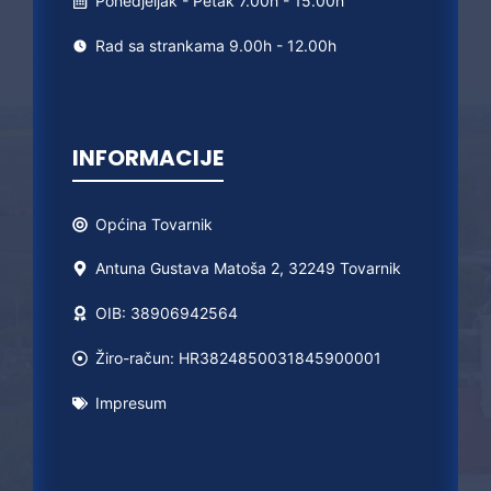
Ponedjeljak - Petak 7.00h - 15.00h
Rad sa strankama 9.00h - 12.00h
INFORMACIJE
Općina
Tovarnik
Antuna Gustava Matoša 2, 32249 Tovarnik
OIB: 38906942564
Žiro-račun: HR3824850031845900001
Impresum