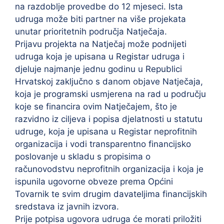
na razdoblje provedbe do 12 mjeseci. Ista
udruga može biti partner na više projekata
unutar prioritetnih područja Natječaja.
Prijavu projekta na Natječaj može podnijeti
udruga koja je upisana u Registar udruga i
djeluje najmanje jednu godinu u Republici
Hrvatskoj zaključno s danom objave Natječaja,
koja je programski usmjerena na rad u području
koje se financira ovim Natječajem, što je
razvidno iz ciljeva i popisa djelatnosti u statutu
udruge, koja je upisana u Registar neprofitnih
organizacija i vodi transparentno financijsko
poslovanje u skladu s propisima o
računovodstvu neprofitnih organizacija i koja je
ispunila ugovorne obveze prema Općini
Tovarnik te svim drugim davateljima financijskih
sredstava iz javnih izvora.
Prije potpisa ugovora udruga će morati priložiti