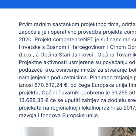
Načelnik
Prvim radnim sastankom projektnog tima, održan
započela je i operativno provedba projekta c
2020. Projekt competenceNET je sufinanciran 
Hrvatske s Bosnom i Hercegovinom i Crnom Goro
d.o.o., a Općina Stari Jankovci , Općina Tovarni
Projektne aktivnosti usmjerene su povećanju od
poduzeća kroz osnivanje mreže za stvaranje bolj
Prostorni plan uređenja Općine Tovarnik
namijenjenih poduzetnicima. Planirano trajanje p
I. izmjene i dopune prostornog plana
iznosi 670.619,24 €, od čega Europska unija fi
uređenja Općine Tovarnik
projekta, Općini Tovarnik odobreno je 91.255,50
II. izmjene i dopune prostornog plana
13.688,33 € će se uputiti zahtjev za dodjelu sr
uređenja Općine Tovarnik
projekata na regionalnoj i lokalnoj razini za 2017
razvoja i fondova Europske unije.
III. izmjene i dopune prostornog plana
uređenja Općine Tovarnik