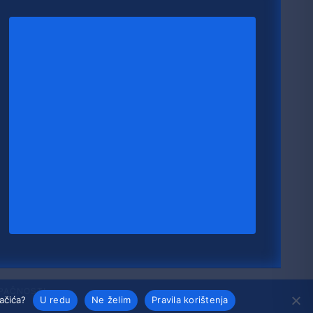
UPAČNOSTI
lačića?
U redu
Ne želim
Pravila korištenja