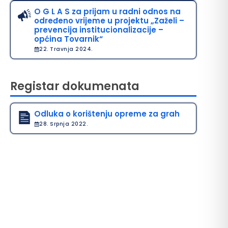
O G L A S za prijam u radni odnos na
određeno vrijeme u projektu „Zaželi –
prevencija institucionalizacije –
općina Tovarnik“
22. Travnja 2024.
Registar dokumenata
Odluka o korištenju opreme za grah
28. Srpnja 2022.