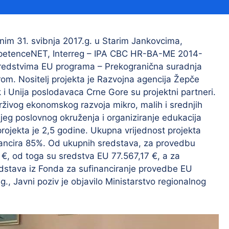
Financijski izvještaji
Savjetovanja s javnošću
Sponzorstva i donacije
im 31. svibnja 2017.g. u Starim Jankovcima,
ompetenceNET, Interreg – IPA CBC HR-BA-ME 2014-
Procedure
sredstvima EU programa – Prekogranična suradnja
Službeni vjesnik
m. Nositelj projekta je Razvojna agencija Žepče
k i Unija poslodavaca Crne Gore su projektni partneri.
rživog ekonomskog razvoja mikro, malih i srednjih
eg poslovnog okruženja i organiziranje edukacija
Civilna zaštita
Pr
rojekta je 2,5 godine. Ukupna vrijednost projekta
Vatrogastvo
Iz
nancira 85%. Od ukupnih sredstava, za provedbu
 €, od toga su sredstva EU 77.567,17 €, a za
Pr
edstava iz Fonda za sufinanciranje provedbe EU
.g., Javni poziv je objavilo Ministarstvo regionalnog