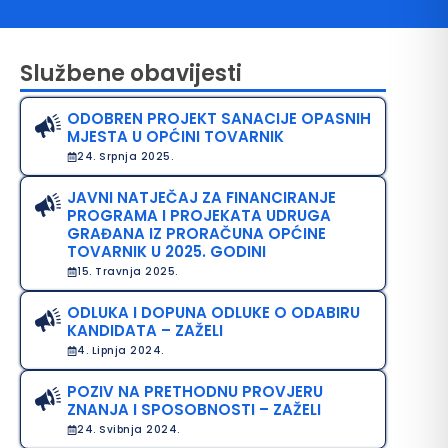
Službene obavijesti
ODOBREN PROJEKT SANACIJE OPASNIH
MJESTA U OPĆINI TOVARNIK
24. Srpnja 2025.
JAVNI NATJEČAJ ZA FINANCIRANJE
PROGRAMA I PROJEKATA UDRUGA
avo na pristup informacijama
GRAĐANA IZ PRORAČUNA OPĆINE
TOVARNIK U 2025. GODINI
java o pristupačnosti
15. Travnja 2025.
avila privatnosti
ODLUKA I DOPUNA ODLUKE O ODABIRU
KANDIDATA – ZAŽELI
4. Lipnja 2024.
POZIV NA PRETHODNU PROVJERU
ZNANJA I SPOSOBNOSTI – ZAŽELI
24. Svibnja 2024.