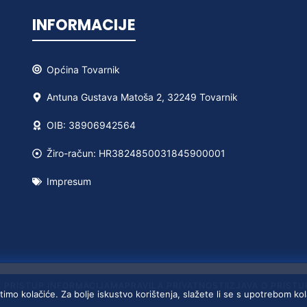
INFORMACIJE
Općina
Tovarnik
Antuna Gustava Matoša 2, 32249 Tovarnik
OIB: 38906942564
Žiro-račun: HR3824850031845900001
Impresum
A PRISTUP INFORMACIJAMA
PRAVILA PRIVATNOSTI
IZJAVA O PRIST
timo kolačiće. Za bolje iskustvo korištenja, slažete li se s upotrebom ko