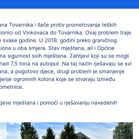
Financijski izvještaji
Savjetovanja s javnošću
Sponzorstva i donacije
na Tovarnika i Ilače protiv prometovanja teških
ionici od Vinkovaca do Tovarnika. Ovaj problem traje
Procedure
e svake godine. U 2018. godini preko graničnog
Službeni vjesnik
iona u oba smjera. Stav mještana, ali i Općine
na sigurnost svih mještana. Zahtjevi koji su se mogli
znad 7,5 tona na autoput. Na taj način rješavaju se svi
štana, a pogotovo djece, drugi problem je smanjenje
Civilna zaštita
Pr
enje ogromnih kolona koje se stvaraju između
Vatrogastvo
Iz
rometnice.
Pr
tjeve mještana i pomoći u rješavanju navedenih