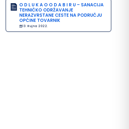
O D L U K A O O D A B I R U – SANACIJA
TEHNIČKO ODRŽAVANJE
NERAZVRSTANE CESTE NA PODRUČJU
OPĆINE TOVARNIK
13. Rujna 2022.