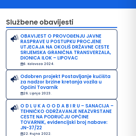
Službene obavijesti
OBAVIJEST O PROVOĐENJU JAVNE
RASPRAVE U POSTUPKU PROCJENE
UTJECAJA NA OKOLIŠ DRŽAVNE CESTE
SRIJEMSKA GRANIČNA TRANSVERZALA,
DIONICA ILOK – LIPOVAC
6. Kolovoza 2024.
avo na pristup informacijama
Odobren projekt Postavljanje kućišta
java o pristupačnosti
za nadzor brzine kretanja vozila u
Općini Tovarnik
avila privatnosti
26. Lipnja 2023.
O D L U K A O O D A B I R U – SANACIJA –
TEHNIČKO ODRŽAVANJE NEAZVRSTANE
CESTE NA PODRUČJU OPĆINE
TOVARNIK, evidencijski broj nabave:
JN-37/22
22. Rujna 2022.