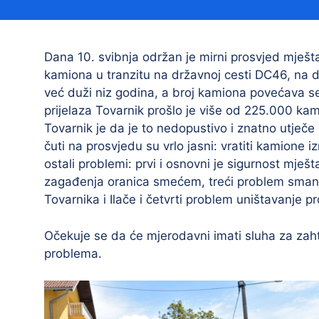
Načelnik
Dana 10. svibnja održan je mirni prosvjed mješta
kamiona u tranzitu na državnoj cesti DC46, na d
već duži niz godina, a broj kamiona povećava s
prijelaza Tovarnik prošlo je više od 225.000 kam
Tovarnik je da je to nedopustivo i znatno utječe 
čuti na prosvjedu su vrlo jasni: vratiti kamione i
ostali problemi: prvi i osnovni je sigurnost mje
Prostorni plan uređenja Općine Tovarnik
zagađenja oranica smećem, treći problem smanj
I. izmjene i dopune prostornog plana
Tovarnika i Ilače i četvrti problem uništavanje p
uređenja Općine Tovarnik
II. izmjene i dopune prostornog plana
Očekuje se da će mjerodavni imati sluha za zah
uređenja Općine Tovarnik
problema.
III. izmjene i dopune prostornog plana
uređenja Općine Tovarnik