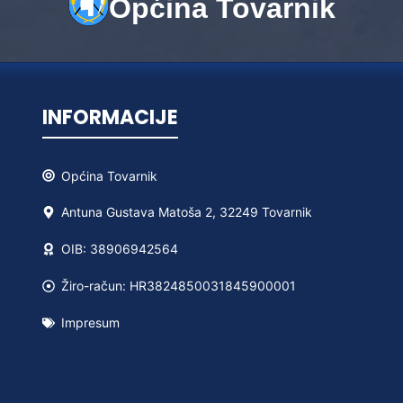
Općina Tovarnik
INFORMACIJE
Općina
Tovarnik
Antuna Gustava Matoša 2, 32249 Tovarnik
OIB: 38906942564
Žiro-račun: HR3824850031845900001
Impresum