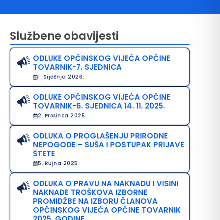
Službene obavijesti
ODLUKE OPĆINSKOG VIJEĆA OPĆINE
TOVARNIK-7. SJEDNICA
1. Siječnja 2026.
ODLUKE OPĆINSKOG VIJEĆA OPĆINE
TOVARNIK-6. SJEDNICA 14. 11. 2025.
avo na pristup informacijama
2. Prosinca 2025.
java o pristupačnosti
ODLUKA O PROGLAŠENJU PRIRODNE
NEPOGODE – SUŠA I POSTUPAK PRIJAVE
avila privatnosti
ŠTETE
5. Rujna 2025.
ODLUKA O PRAVU NA NAKNADU I VISINI
NAKNADE TROŠKOVA IZBORNE
PROMIDŽBE NA IZBORU ČLANOVA
OPĆINSKOG VIJEĆA OPĆINE TOVARNIK
2025. GODINE