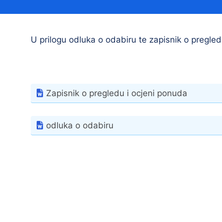
Načelnik
U prilogu odluka o odabiru te zapisnik o pregled
Zapisnik o pregledu i ocjeni ponuda
Prostorni plan uređenja Općine Tovarnik
odluka o odabiru
I. izmjene i dopune prostornog plana
uređenja Općine Tovarnik
II. izmjene i dopune prostornog plana
uređenja Općine Tovarnik
III. izmjene i dopune prostornog plana
uređenja Općine Tovarnik