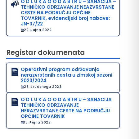
O D L U K A O O D A B I R U – SANACIJA –
TEHNIČKO ODRŽAVANJE NEAZVRSTANE
CESTE NA PODRUČJU OPĆINE
TOVARNIK, evidencijski broj nabave:
JN-37/22
22. Rujna 2022.
Registar dokumenata
Operativni program održavanja
nerazvrstanih cesta u zimskoj sezoni
2023/2024
28. Studenoga 2023.
O D L U K A O O D A B I R U – SANACIJA
TEHNIČKO ODRŽAVANJE
NERAZVRSTANE CESTE NA PODRUČJU
OPĆINE TOVARNIK
13. Rujna 2022.