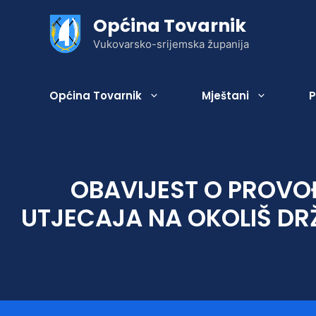
Preskoči
Općina Tovarnik
na
sadržaj
Vukovarsko-srijemska županija
Općina Tovarnik
Mještani
P
OBAVIJEST O PROVO
Statut
Gospodarenje otpadom
Gospodarska zona
Geografski položaj
Zaželi – Brinemo o Vama!
UTJECAJA NA OKOLIŠ DR
Općinsko vijeće
Komunalne djelatnosti
Poljoprivreda
Povijest Općine
Jedinstveni upravni odjel
Grobne usluge
Naselja Općine
Zakonski okvir djelovanja JLS
Izbori