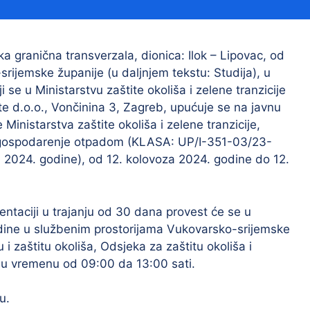
Financijski izvještaji
Savjetovanja s javnošću
Sponzorstva i donacije
ka granična transverzala, dionica: Ilok – Lipovac, od
jemske županije (u daljnjem tekstu: Studija), u
Procedure
 se u Ministarstvu zaštite okoliša i zelene tranzicije
Službeni vjesnik
te d.o.o., Vončinina 3, Zagreb, upućuje se na javnu
inistarstva zaštite okoliša i zelene tranzicije,
vo gospodarenje otpadom (KLASA: UP/I-351-03/23-
 2024. godine), od 12. kolovoza 2024. godine do 12.
Civilna zaštita
Pr
Vatrogastvo
Iz
ntaciji u trajanju od 30 dana provest će se u
Pr
odine u službenim prostorijama Vukovarsko-srijemske
 i zaštitu okoliša, Odsjeka za zaštitu okoliša i
n u vremenu od 09:00 da 13:00 sati.
u.