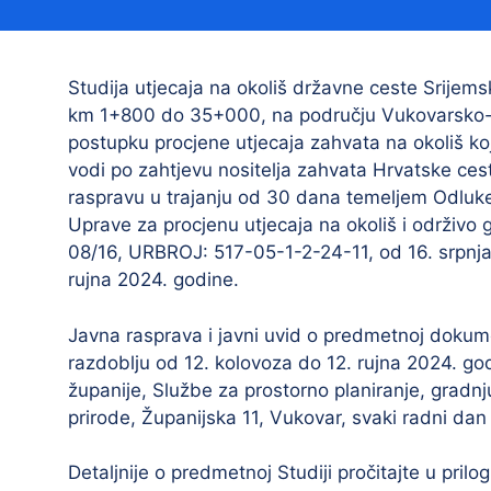
Načelnik
Studija utjecaja na okoliš državne ceste Srijems
km 1+800 do 35+000, na području Vukovarsko-sri
postupku procjene utjecaja zahvata na okoliš koji
vodi po zahtjevu nositelja zahvata Hrvatske ces
raspravu u trajanju od 30 dana temeljem Odluke M
Uprave za procjenu utjecaja na okoliš i održi
08/16, URBROJ: 517-05-1-2-24-11, od 16. srpnja
Prostorni plan uređenja Općine Tovarnik
rujna 2024. godine.
I. izmjene i dopune prostornog plana
uređenja Općine Tovarnik
Javna rasprava i javni uvid o predmetnoj dokume
II. izmjene i dopune prostornog plana
razdoblju od 12. kolovoza do 12. rujna 2024. g
uređenja Općine Tovarnik
županije, Službe za prostorno planiranje, gradnju
prirode, Županijska 11, Vukovar, svaki radni da
III. izmjene i dopune prostornog plana
uređenja Općine Tovarnik
Detaljnije o predmetnoj Studiji pročitajte u prilog