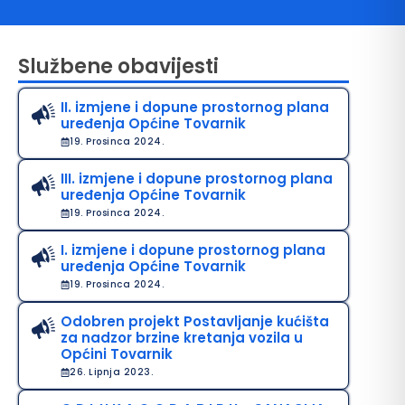
Službene obavijesti
II. izmjene i dopune prostornog plana
uređenja Općine Tovarnik
19. Prosinca 2024.
III. izmjene i dopune prostornog plana
uređenja Općine Tovarnik
avo na pristup informacijama
19. Prosinca 2024.
java o pristupačnosti
I. izmjene i dopune prostornog plana
uređenja Općine Tovarnik
avila privatnosti
19. Prosinca 2024.
Odobren projekt Postavljanje kućišta
za nadzor brzine kretanja vozila u
Općini Tovarnik
26. Lipnja 2023.