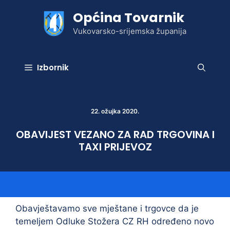
Preskoči
Općina Tovarnik
na
sadržaj
Vukovarsko-srijemska županija
Izbornik
22. ožujka 2020.
OBAVIJEST VEZANO ZA RAD TRGOVINA I
TAXI PRIJEVOZ
Obavještavamo sve mještane i trgovce da je
temeljem Odluke Stožera CZ RH određeno novo