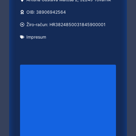
OIB: 38906942564
Žiro-račun: HR3824850031845900001
Impresum