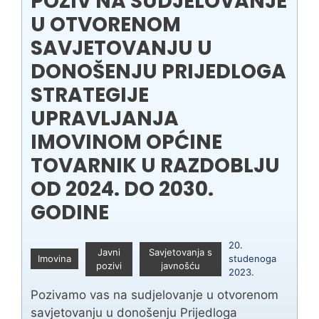
POZIV NA SUDJELOVANJE
U OTVORENOM
SAVJETOVANJU U
DONOŠENJU PRIJEDLOGA
STRATEGIJE
UPRAVLJANJA
IMOVINOM OPĆINE
TOVARNIK U RAZDOBLJU
OD 2024. DO 2030.
GODINE
20.
Javni
Savjetovanja s
Imovina
studenoga
pozivi
javnošću
2023.
Pozivamo vas na sudjelovanje u otvorenom
savjetovanju u donošenju Prijedloga