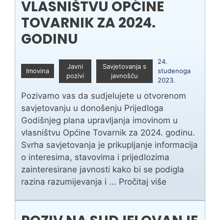
VLASNIŠTVU OPĆINE
TOVARNIK ZA 2024.
GODINU
24.
Javni
Savjetovanja s
Imovina
studenoga
pozivi
javnošću
2023.
Pozivamo vas da sudjelujete u otvorenom
savjetovanju u donošenju Prijedloga
Godišnjeg plana upravljanja imovinom u
vlasništvu Općine Tovarnik za 2024. godinu.
Svrha savjetovanja je prikupljanje informacija
o interesima, stavovima i prijedlozima
zainteresirane javnosti kako bi se podigla
razina razumijevanja i ...
Pročitaj više