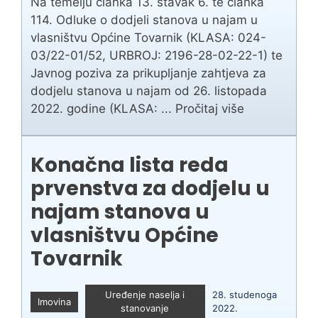
Na temelju članka 13. stavak 6. te članka
114. Odluke o dodjeli stanova u najam u
vlasništvu Općine Tovarnik (KLASA: 024-
03/22-01/52, URBROJ: 2196-28-02-22-1) te
Javnog poziva za prikupljanje zahtjeva za
dodjelu stanova u najam od 26. listopada
2022. godine (KLASA: ...
Pročitaj više
Konačna lista reda
prvenstva za dodjelu u
najam stanova u
vlasništvu Općine
Tovarnik
Uređenje naselja i
28. studenoga
Imovina
stanovanje
2022.