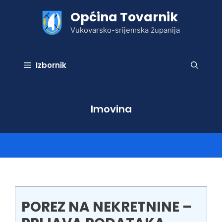
Preskoči
Općina Tovarnik
na
sadržaj
Vukovarsko-srijemska županija
Izbornik
Imovina
POREZ NA NEKRETNINE –