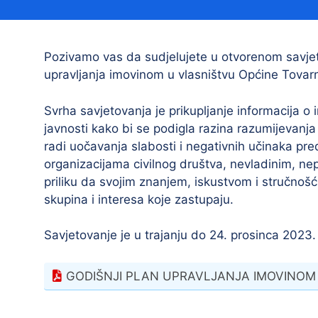
Načelnik
Pozivamo vas da sudjelujete u otvorenom savje
upravljanja imovinom u vlasništvu Općine Tovar
Svrha savjetovanja je prikupljanje informacija o 
javnosti kako bi se podigla razina razumijevanja 
radi uočavanja slabosti i negativnih učinaka pre
organizacijama civilnog društva, nevladinim, ne
Prostorni plan uređenja Općine Tovarnik
priliku da svojim znanjem, iskustvom i stručnošć
I. izmjene i dopune prostornog plana
skupina i interesa koje zastupaju.
uređenja Općine Tovarnik
II. izmjene i dopune prostornog plana
Savjetovanje je u trajanju do 24. prosinca 2023.
uređenja Općine Tovarnik
III. izmjene i dopune prostornog plana
GODIŠNJI PLAN UPRAVLJANJA IMOVINOM
uređenja Općine Tovarnik