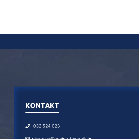
KONTAKT
032 524 023
pisarnica@opcina-tovarnik.hr