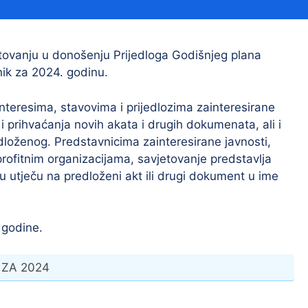
Financijski izvještaji
Savjetovanja s javnošću
Sponzorstva i donacije
tovanju u donošenju Prijedloga Godišnjeg plana
nik za 2024. godinu.
Procedure
Službeni vjesnik
interesima, stavovima i prijedlozima zainteresirane
i prihvaćanja novih akata i drugih dokumenata, ali i
dloženog. Predstavnicima zainteresirane javnosti,
profitnim organizacijama, savjetovanje predstavlja
Civilna zaštita
Pr
u utječu na predloženi akt ili drugi dokument u ime
Vatrogastvo
Iz
Pr
 godine.
 ZA 2024