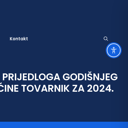
Kontakt
 PRIJEDLOGA GODIŠNJEG
užbene obavijesti
znate osobe
INE TOVARNIK ZA 2024.
tječaji za udruge
amenitosti
a
tječaji za zapošljavanje
rski život
tječaji
ltura
vni pozivi