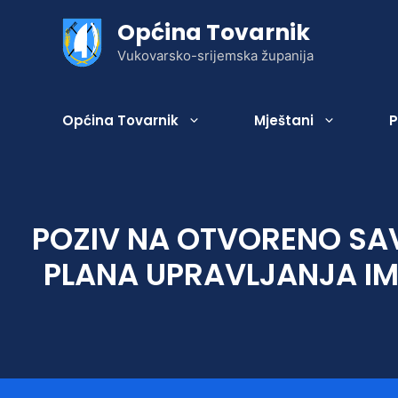
Preskoči
Općina Tovarnik
na
sadržaj
Vukovarsko-srijemska županija
Općina Tovarnik
Mještani
P
POZIV NA OTVORENO SA
Statut
Gospodarenje otpadom
Gospodarska zona
Geografski položaj
Zaželi – Brinemo o Vama!
PLANA UPRAVLJANJA IM
Općinsko vijeće
Komunalne djelatnosti
Poljoprivreda
Povijest Općine
Jedinstveni upravni odjel
Grobne usluge
Naselja Općine
Zakonski okvir djelovanja JLS
Izbori