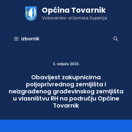
Preskoči
Općina Tovarnik
na
sadržaj
Vukovarsko-srijemska županija
Izbornik
3. veljače 2023.
Obavijest zakupnicima
poljoprivrednog zemljišta i
neizgrađenog građevinskog zemljišta
u vlasništvu RH na području Općine
Tovarnik