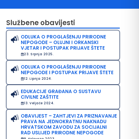
Službene obavijesti
ODLUKA O PROGLAŠENJU PRIRODNE
NEPOGODE – OLUJNI I ORKANSKI
VJETAR I POSTUPAK PRIJAVE ŠTETE
23. Srpnja 2025.
ODLUKA O PROGLAŠENJU PRIRODNE
avo na pristup informacijama
NEPOGODE I POSTUPAK PRIJAVE ŠTETE
12. Lipnja 2024.
java o pristupačnosti
EDUKACIJE GRAĐANA O SUSTAVU
avila privatnosti
CIVILNE ZAŠTITE
13. Veljače 2024.
OBAVIJEST – ZAHTJEVI ZA PRIZNAVANJE
PRAVA NA JEDNOKRATNU NAKNADU
HRVATSKOM ZAVODU ZA SOCIJALNI
RAD USLIJED PRIRODNE NEPOGODE
9. Kolovoza 2023.