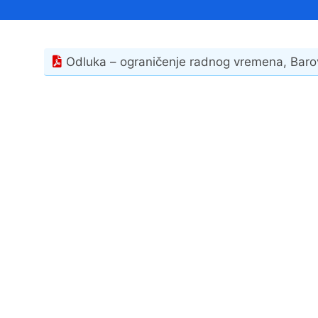
Načelnik
Odluka – ograničenje radnog vremena, Barov
Prostorni plan uređenja Općine Tovarnik
I. izmjene i dopune prostornog plana
uređenja Općine Tovarnik
II. izmjene i dopune prostornog plana
uređenja Općine Tovarnik
III. izmjene i dopune prostornog plana
uređenja Općine Tovarnik