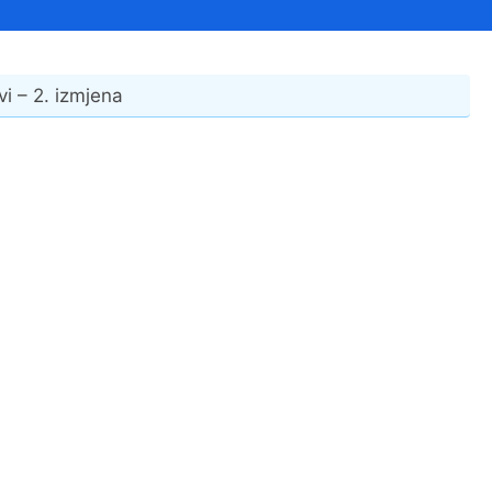
Financijski izvještaji
Savjetovanja s javnošću
Sponzorstva i donacije
i – 2. izmjena
Procedure
Službeni vjesnik
Civilna zaštita
Pr
Vatrogastvo
Iz
Pr