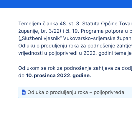
Načelnik
Temeljem članka 48. st. 3. Statuta Općine Tovar
županije, br. 3/22) i čl. 19. Programa potpora u
(„Službeni vjesnik“ Vukovarsko-srijemske župani
Odluku o produljenju roka za podnošenje zahtje
vrijednosti u poljoprivredi u 2022. godini teme
Odlukom se rok za podnošenje zahtjeva za dodjel
Prostorni plan uređenja Općine Tovarnik
do
10. prosinca 2022. godine.
I. izmjene i dopune prostornog plana
uređenja Općine Tovarnik
Odluka o produljenju roka – poljoprivreda
II. izmjene i dopune prostornog plana
uređenja Općine Tovarnik
III. izmjene i dopune prostornog plana
uređenja Općine Tovarnik