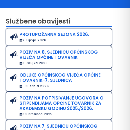
Službene obavijesti
PROTUPOŽARNA SEZONA 2026.
2. Lipnja 2026.
POZIV NA 8. SJEDNICU OPĆINSKOG
VIJEĆA OPĆINE TOVARNIK
3. Ožujka 2026.
avo na pristup informacijama
ODLUKE OPĆINSKOG VIJEĆA OPĆINE
java o pristupačnosti
TOVARNIK-7. SJEDNICA
1. Siječnja 2026.
avila privatnosti
POZIV NA POTPISIVANJE UGOVORA O
STIPENDIJAMA OPĆINE TOVARNIK ZA
AKADEMSKU GODINU 2025./2026.
30. Prosinca 2025.
POZIV NA 7. SJEDNICU OPĆINSKOG