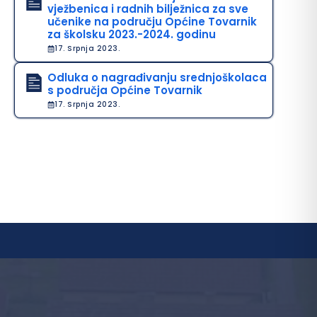
vježbenica i radnih bilježnica za sve
učenike na području Općine Tovarnik
za školsku 2023.-2024. godinu
17. Srpnja 2023.
Odluka o nagrađivanju srednjoškolaca
s područja Općine Tovarnik
17. Srpnja 2023.