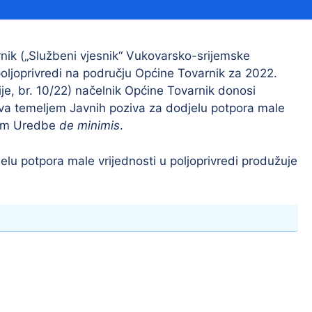
Financijski izvještaji
Savjetovanja s javnošću
Sponzorstva i donacije
nik („Službeni vjesnik“ Vukovarsko-srijemske
 poljoprivredi na području Općine Tovarnik za 2022.
Procedure
je, br. 10/22) načelnik Općine Tovarnik donosi
Službeni vjesnik
va temeljem Javnih poziva za dodjelu potpora male
ljem Uredbe
de minimis
.
u potpora male vrijednosti u poljoprivredi produžuje
Civilna zaštita
Pr
Vatrogastvo
Iz
Pr