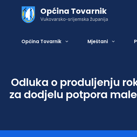
Preskoči
Općina Tovarnik
na
sadržaj
Vukovarsko-srijemska županija
Općina Tovarnik
Mještani
P
Odluka o produljenju ro
Statut
Gospodarenje otpadom
Gospodarska zona
Geografski položaj
Zaželi – Brinemo o Vama!
za dodjelu potpora male 
Općinsko vijeće
Komunalne djelatnosti
Poljoprivreda
Povijest Općine
Jedinstveni upravni odjel
Grobne usluge
Naselja Općine
Zakonski okvir djelovanja JLS
Izbori