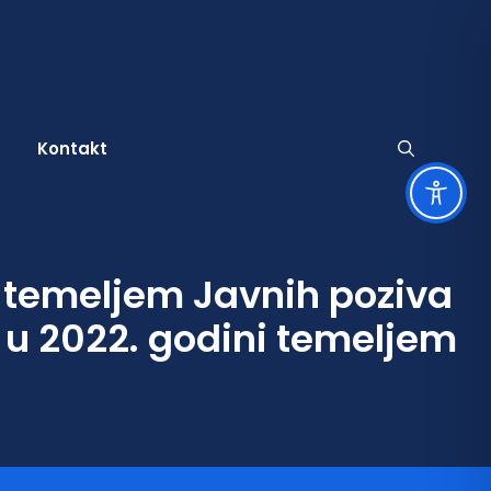
Kontakt
a temeljem Javnih poziva
užbene obavijesti
znate osobe
i u 2022. godini temeljem
tječaji za udruge
amenitosti
a
tječaji za zapošljavanje
rski život
tječaji
ltura
vni pozivi