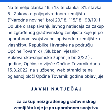
Na temelju članka 16. i 17. te članka 31. stavka
5. Zakona o poljoprivrednom zemljištu
(“Narodne novine”, broj 20/18, 115/18 i 98/19) i
Odluke o raspisivanju javnog natječaja za zakup
neizgrađenog građevinskog zemljišta koje je po
uporabnom svojstvu poljoprivredno zemljište
u
vlasništvu Republike Hrvatske na području
Općine Tovarnik ( „Službeni vjesnik“
Vukovarsko-srijemske županije br. 3/22 ) .
godine, Općinsko vijeće Općine Tovarnik dana
15.3.2022. na službenoj web stranici te na
oglasnoj ploči Općine Tovarnik godine objavljuje
J A V N I N A T J E Č A J
za
zakup neizgrađenog građevinskog
zemljišta koje je po uporabnom svojstvu