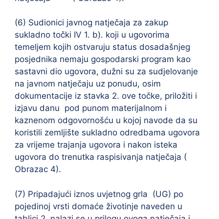
(6) Sudionici javnog natječaja za zakup
sukladno točki IV 1. b). koji u ugovorima
temeljem kojih ostvaruju status dosadašnjeg
posjednika nemaju gospodarski program kao
sastavni dio ugovora, dužni su za sudjelovanje
na javnom natječaju uz ponudu, osim
dokumentacije iz stavka 2. ove točke, priložiti i
izjavu danu pod punom materijalnom i
kaznenom odgovornošću u kojoj navode da su
koristili zemljište sukladno odredbama ugovora
za vrijeme trajanja ugovora i nakon isteka
ugovora do trenutka raspisivanja natječaja (
Obrazac 4).
(7) Pripadajući iznos uvjetnog grla (UG) po
pojedinoj vrsti domaće životinje naveden u
tablici 2 nalazi se u prilogu ovoga natječaja i