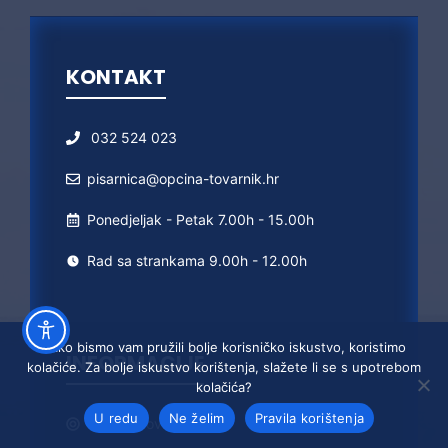
KONTAKT
032 524 023
pisarnica@opcina-tovarnik.hr
Ponedjeljak - Petak 7.00h - 15.00h
Rad sa strankama 9.00h - 12.00h
Kako bismo vam pružili bolje korisničko iskustvo, koristimo
INFORMACIJE
kolačiće. Za bolje iskustvo korištenja, slažete li se s upotrebom
kolačića?
U redu
Ne želim
Pravila korištenja
Općina
Tovarnik