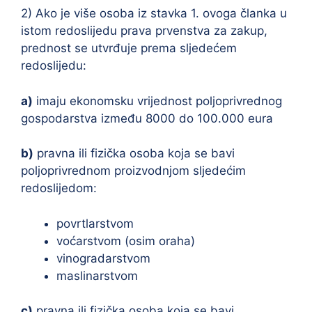
2) Ako je više osoba iz stavka 1. ovoga članka u
istom redoslijedu prava prvenstva za zakup,
prednost se utvrđuje prema sljedećem
redoslijedu:
a)
imaju ekonomsku vrijednost poljoprivrednog
gospodarstva između 8000 do 100.000 eura
b)
pravna ili fizička osoba koja se bavi
poljoprivrednom proizvodnjom sljedećim
redoslijedom:
povrtlarstvom
voćarstvom (osim oraha)
vinogradarstvom
maslinarstvom
c)
pravna ili fizička osoba koja se bavi