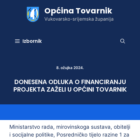
Preskoči
Općina Tovarnik
na
sadržaj
Vukovarsko-srijemska županija
Izbornik
8. ožujka 2024.
DONESENA ODLUKA O FINANCIRANJU
PROJEKTA ZAŽELI U OPĆINI TOVARNIK
Ministarstvo rada, mirovinskoga sustava, obitelji
i socijalne politike, Posredničko tijelo razine 1 za