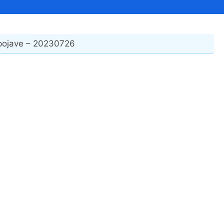
Financijski izvještaji
Savjetovanja s javnošću
Sponzorstva i donacije
pojave – 20230726
Procedure
Službeni vjesnik
Civilna zaštita
Pr
Vatrogastvo
Iz
Pr