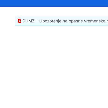
Načelnik
DHMZ – Upozorenje na opasne vremenske 
Prostorni plan uređenja Općine Tovarnik
I. izmjene i dopune prostornog plana
uređenja Općine Tovarnik
II. izmjene i dopune prostornog plana
uređenja Općine Tovarnik
III. izmjene i dopune prostornog plana
uređenja Općine Tovarnik