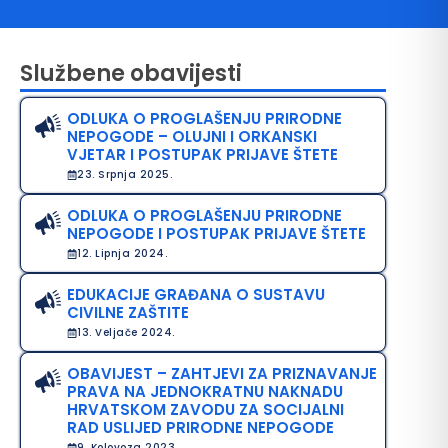
Službene obavijesti
ODLUKA O PROGLAŠENJU PRIRODNE
NEPOGODE – OLUJNI I ORKANSKI
VJETAR I POSTUPAK PRIJAVE ŠTETE
23. Srpnja 2025.
ODLUKA O PROGLAŠENJU PRIRODNE
avo na pristup informacijama
NEPOGODE I POSTUPAK PRIJAVE ŠTETE
12. Lipnja 2024.
java o pristupačnosti
EDUKACIJE GRAĐANA O SUSTAVU
avila privatnosti
CIVILNE ZAŠTITE
13. Veljače 2024.
OBAVIJEST – ZAHTJEVI ZA PRIZNAVANJE
PRAVA NA JEDNOKRATNU NAKNADU
HRVATSKOM ZAVODU ZA SOCIJALNI
RAD USLIJED PRIRODNE NEPOGODE
9. Kolovoza 2023.