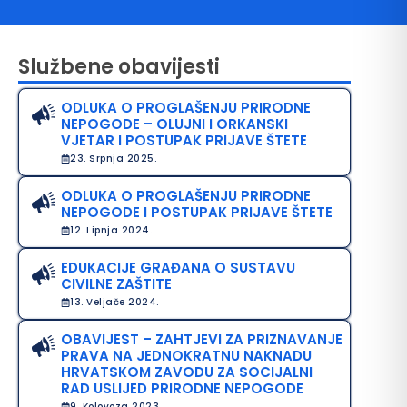
Službene obavijesti
ODLUKA O PROGLAŠENJU PRIRODNE
NEPOGODE – OLUJNI I ORKANSKI
VJETAR I POSTUPAK PRIJAVE ŠTETE
23. Srpnja 2025.
ODLUKA O PROGLAŠENJU PRIRODNE
avo na pristup informacijama
NEPOGODE I POSTUPAK PRIJAVE ŠTETE
12. Lipnja 2024.
java o pristupačnosti
EDUKACIJE GRAĐANA O SUSTAVU
avila privatnosti
CIVILNE ZAŠTITE
13. Veljače 2024.
OBAVIJEST – ZAHTJEVI ZA PRIZNAVANJE
PRAVA NA JEDNOKRATNU NAKNADU
HRVATSKOM ZAVODU ZA SOCIJALNI
RAD USLIJED PRIRODNE NEPOGODE
9. Kolovoza 2023.