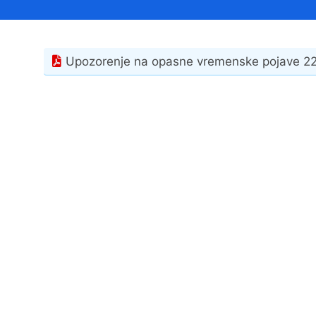
Načelnik
Upozorenje na opasne vremenske pojave 22
Prostorni plan uređenja Općine Tovarnik
I. izmjene i dopune prostornog plana
uređenja Općine Tovarnik
II. izmjene i dopune prostornog plana
uređenja Općine Tovarnik
III. izmjene i dopune prostornog plana
uređenja Općine Tovarnik