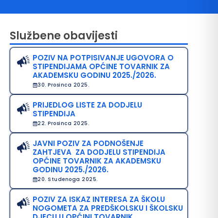
Službene obavijesti
POZIV NA POTPISIVANJE UGOVORA O
STIPENDIJAMA OPĆINE TOVARNIK ZA
AKADEMSKU GODINU 2025./2026.
30. Prosinca 2025.
PRIJEDLOG LISTE ZA DODJELU
avo na pristup informacijama
STIPENDIJA
22. Prosinca 2025.
java o pristupačnosti
JAVNI POZIV ZA PODNOŠENJE
avila privatnosti
ZAHTJEVA ZA DODJELU STIPENDIJA
OPĆINE TOVARNIK ZA AKADEMSKU
GODINU 2025./2026.
20. Studenoga 2025.
POZIV ZA ISKAZ INTERESA ZA ŠKOLU
NOGOMETA ZA PREDŠKOLSKU I ŠKOLSKU
DJECU U OPĆINI TOVARNIK