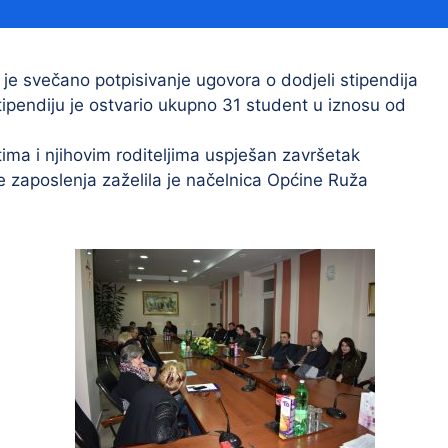
Financijski izvještaji
Savjetovanja s javnošću
Sponzorstva i donacije
o je svečano potpisivanje ugovora o dodjeli stipendija
pendiju je ostvario ukupno 31 student u iznosu od
Procedure
Službeni vjesnik
ima i njihovim roditeljima uspješan završetak
 zaposlenja zaželila je načelnica Općine Ruža
Civilna zaštita
Pr
Vatrogastvo
Iz
Pr