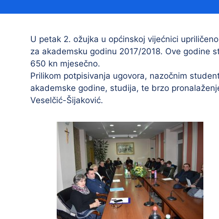
Načelnik
U petak 2. ožujka u općinskoj vijećnici upriličen
za akademsku godinu 2017/2018. Ove godine sti
650 kn mjesečno.
Prilikom potpisivanja ugovora, nazočnim student
akademske godine, studija, te brzo pronalaženje
Veselčić-Šijaković.
Prostorni plan uređenja Općine Tovarnik
I. izmjene i dopune prostornog plana
uređenja Općine Tovarnik
II. izmjene i dopune prostornog plana
uređenja Općine Tovarnik
III. izmjene i dopune prostornog plana
uređenja Općine Tovarnik