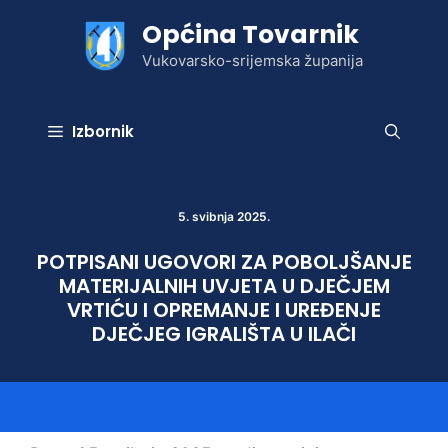
Preskoči
Općina Tovarnik
na
sadržaj
Vukovarsko-srijemska županija
Izbornik
5. svibnja 2025.
POTPISANI UGOVORI ZA POBOLJŠANJE
MATERIJALNIH UVJETA U DJEČJEM
VRTIĆU I OPREMANJE I UREĐENJE
DJEČJEG IGRALIŠTA U ILAČI