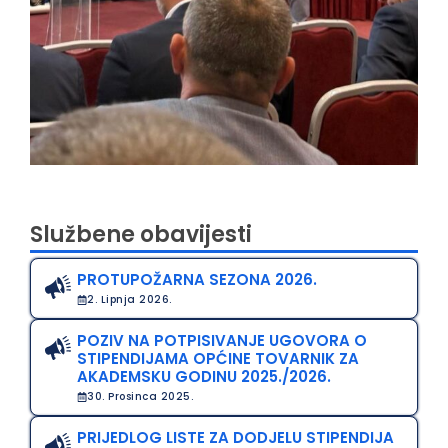
Službene obavijesti
PROTUPOŽARNA SEZONA 2026.
2. Lipnja 2026.
POZIV NA POTPISIVANJE UGOVORA O
STIPENDIJAMA OPĆINE TOVARNIK ZA
AKADEMSKU GODINU 2025./2026.
30. Prosinca 2025.
PRIJEDLOG LISTE ZA DODJELU STIPENDIJA