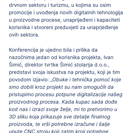
drvnom sektoru i turizmu, u kojima su osim
promocije i uvođenja novih digitalnih tehnologija
u proizvodne procese, unaprijeđeni i kapaciteti
korisnika i stvoreni preduvjeti za unaprjeđenje
ovih sektora.
Konferencija je ujedno bila i prilika da
nazočnima jedan od korisnika projekta, Ivan
Šimić, direktor tvrtke Šimić stolarija d.o.o.,
predstavi svoja iskustva na projektu, koji je tim
povodom izjavio: „
Obuke i tehnička pomoć koje
smo dobili kroz projekt su nam omogućili da
pristupimo procesu potpune digitalizacije našeg
proizvodnog procesa. Kada kupac sada dođe
kod nas i izrazi svoje želje, mi to pretvorimo u
3D sliku koja prikazuje sve detalje finalnog
proizvoda, te vrši potrebne izračune i šalje
upute CNC stroju koji zatim kroji potrebne