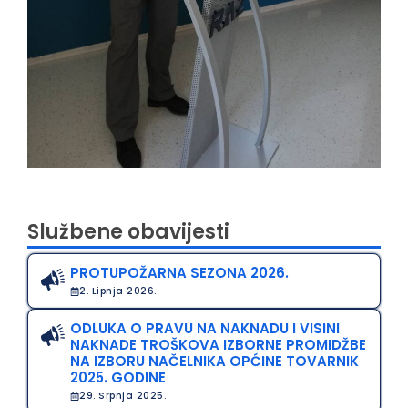
Službene obavijesti
PROTUPOŽARNA SEZONA 2026.
2. Lipnja 2026.
ODLUKA O PRAVU NA NAKNADU I VISINI
NAKNADE TROŠKOVA IZBORNE PROMIDŽBE
NA IZBORU NAČELNIKA OPĆINE TOVARNIK
2025. GODINE
29. Srpnja 2025.