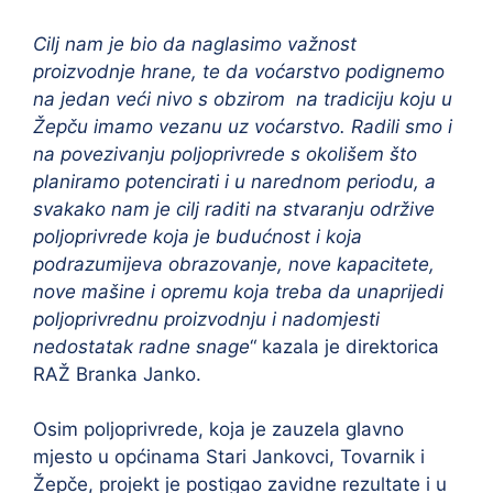
Cilj nam je bio da naglasimo važnost
proizvodnje hrane, te da voćarstvo podignemo
na jedan veći nivo s obzirom na tradiciju koju u
Žepču imamo vezanu uz voćarstvo. Radili smo i
na povezivanju poljoprivrede s okolišem što
planiramo potencirati i u narednom periodu, a
svakako nam je cilj raditi na stvaranju održive
poljoprivrede koja je budućnost i koja
podrazumijeva obrazovanje, nove kapacitete,
nove mašine i opremu koja treba da unaprijedi
poljoprivrednu proizvodnju i nadomjesti
nedostatak radne snage
“ kazala je direktorica
RAŽ Branka Janko.
Osim poljoprivrede, koja je zauzela glavno
mjesto u općinama Stari Jankovci, Tovarnik i
Žepče, projekt je postigao zavidne rezultate i u