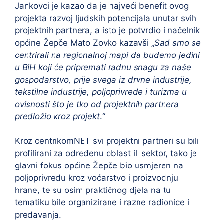
Jankovci je kazao da je najveći benefit ovog
projekta razvoj ljudskih potencijala unutar svih
projektnih partnera, a isto je potvrdio i načelnik
općine Žepče Mato Zovko kazavši „
Sad smo se
centrirali na regionalnoj mapi da budemo jedini
u BiH koji će pripremati radnu snagu za naše
gospodarstvo, prije svega iz drvne industrije,
tekstilne industrije, poljoprivrede i turizma u
ovisnosti što je tko od projektnih partnera
predložio kroz projekt
.“
Kroz centrikomNET svi projektni partneri su bili
profilirani za određenu oblast ili sektor, tako je
glavni fokus općine Žepče bio usmjeren na
poljoprivredu kroz voćarstvo i proizvodnju
hrane, te su osim praktičnog djela na tu
tematiku bile organizirane i razne radionice i
predavanja.