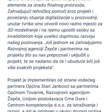
elemente za izradu finalnog proizvoda.
Zahvaljujući tehničkoj pomoći kroz projekt i
povećanju stupnja digitalizacije u proizvodnji,
unutar tvrtke smo otvorili novo radno mjesto za
3D modeliranje i na njemu uposlili osobu sa
invaliditetom koja uveliko doprinosu razvoju
našeg poslovanja. Još jednom se zahvaljujemo
Razvojnoj agenciji Žepče i partnerima na
projektu što su nas prepoznali i uključili u
projekt, te se nadamo da će i ubuduće biti još
više ovakvih projekata“
.
Projekt je implementiran od strane vodećeg
partnera Općina Stari Jankovci sa partnerima
Općinom Tovarnik, Razvojnom agencijom
Žepče, Unijom poslodavaca Crne Gore i
Centrom kompetencija d.o.o. za istraživanje i
razvoj, a isti je odobren u okviru drugog poziva