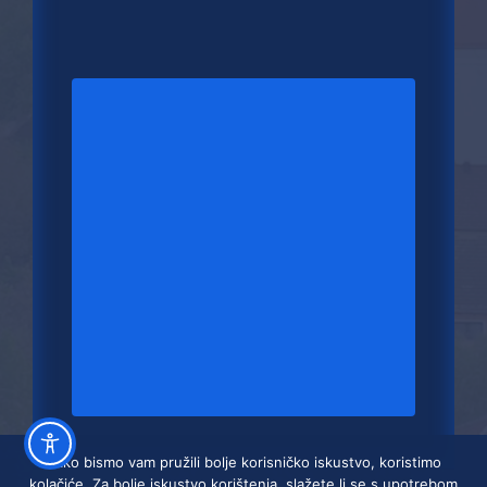
Kako bismo vam pružili bolje korisničko iskustvo, koristimo
kolačiće. Za bolje iskustvo korištenja, slažete li se s upotrebom