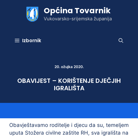
Preskoči
Općina Tovarnik
na
sadržaj
Vukovarsko-srijemska županija
Izbornik
20. ožujka 2020.
OBAVIJEST – KORIŠTENJE DJEČJIH
IGRALIŠTA
Obavještavamo roditelje i djecu da su, temeljem
uputa Stožera civilne zaštite RH, sva igrališta na