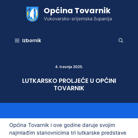
Preskoči
Općina Tovarnik
na
sadržaj
Vukovarsko-srijemska županija
Izbornik
4. travnja 2025.
LUTKARSKO PROLJEĆE U OPĆINI
TOVARNIK
Općina Tovarnik i ove godine daruje svojim
najmlađim stanovnicima tri lutkarske predstave