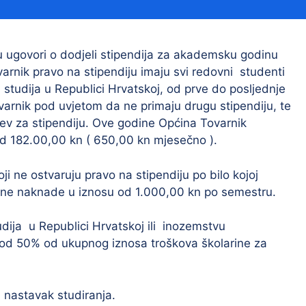
Financijski izvještaji
Savjetovanja s javnošću
Sponzorstva i donacije
su ugovori o dodjeli stipendija za akademsku godinu
rnik pravo na stipendiju imaju svi redovni studenti
Procedure
h studija u Republici Hrvatskoj, od prve do posljednje
Službeni vjesnik
arnik pod uvjetom da ne primaju drugu stipendiju, te
ev za stipendiju. Ove godine Općina Tovarnik
i od 182.00,00 kn ( 650,00 kn mjesečno ).
Civilna zaštita
Pr
oji ne ostvaruju pravo na stipendiju po bilo kojoj
Vatrogastvo
Iz
čane naknade u iznosu od 1.000,00 kn po semestru.
Pr
dija u Republici Hrvatskoj ili inozemstvu
 od 50% od ukupnog iznosa troškova školarine za
 nastavak studiranja.