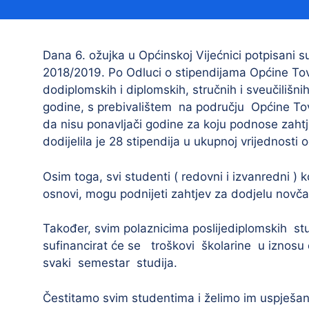
Načelnik
Dana 6. ožujka u Općinskoj Vijećnici potpisani 
2018/2019. Po Odluci o stipendijama Općine Tova
dodiplomskih i diplomskih, stručnih i sveučilišni
godine, s prebivalištem na području Općine Tov
da nisu ponavljači godine za koju podnose zahtj
dodijelila je 28 stipendija u ukupnoj vrijednost
Prostorni plan uređenja Općine Tovarnik
Osim toga, svi studenti ( redovni i izvanredni ) k
I. izmjene i dopune prostornog plana
osnovi, mogu podnijeti zahtjev za dodjelu nov
uređenja Općine Tovarnik
II. izmjene i dopune prostornog plana
Također, svim polaznicima poslijediplomskih stu
uređenja Općine Tovarnik
sufinancirat će se troškovi školarine u iznosu
svaki semestar studija.
III. izmjene i dopune prostornog plana
uređenja Općine Tovarnik
Čestitamo svim studentima i želimo im uspješan