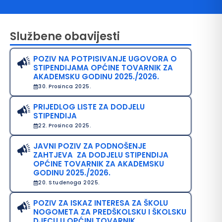
Službene obavijesti
POZIV NA POTPISIVANJE UGOVORA O
STIPENDIJAMA OPĆINE TOVARNIK ZA
AKADEMSKU GODINU 2025./2026.
30. Prosinca 2025.
PRIJEDLOG LISTE ZA DODJELU
avo na pristup informacijama
STIPENDIJA
22. Prosinca 2025.
java o pristupačnosti
JAVNI POZIV ZA PODNOŠENJE
avila privatnosti
ZAHTJEVA ZA DODJELU STIPENDIJA
OPĆINE TOVARNIK ZA AKADEMSKU
GODINU 2025./2026.
20. Studenoga 2025.
POZIV ZA ISKAZ INTERESA ZA ŠKOLU
NOGOMETA ZA PREDŠKOLSKU I ŠKOLSKU
DJECU U OPĆINI TOVARNIK