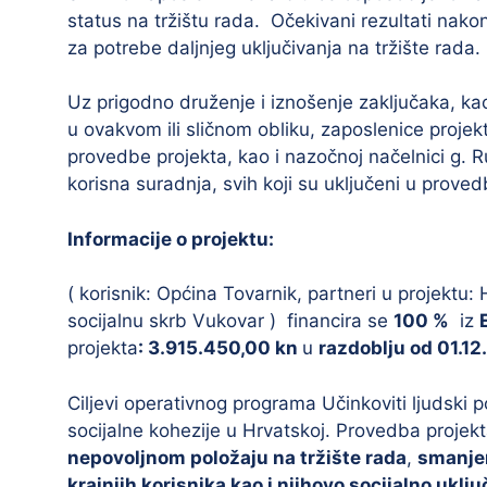
status na tržištu rada. Očekivani rezultati nako
za potrebe daljnjeg uključivanja na tržište rada.
Uz prigodno druženje i iznošenje zaključaka, k
u ovakvom ili sličnom obliku, zaposlenice projek
provedbe projekta, kao i nazočnoj načelnici g. Ru
korisna suradnja, svih koji su uključeni u proved
Informacije o projektu:
( korisnik: Općina Tovarnik, partneri u projektu
socijalnu skrb Vukovar ) financira se
100 %
iz
projekta
: 3.915.450,00 kn
u
razdoblju od 01.12
Ciljevi operativnog programa Učinkoviti ljudski po
socijalne kohezije u Hrvatskoj. Provedba projekta
nepovoljnom položaju na tržište rada
,
smanjen
krajnjih korisnika kao i njihovo socijalno uklju