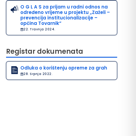
O G L A S za prijam u radni odnos na
određeno vrijeme u projektu „Zaželi –
prevencija institucionalizacije –
općina Tovarnik“
22. Travnja 2024.
Registar dokumenata
Odluka o korištenju opreme za grah
28. Srpnja 2022.