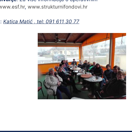
www.esf.hr
,
www.strukturnifondovi.hr
k:
Katica Matić , tel: 091 611 30 77