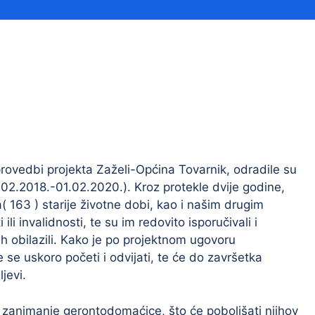
Financijski izvještaji
Savjetovanja s javnošću
Sponzorstva i donacije
Procedure
Službeni vjesnik
Civilna zaštita
Pr
provedbi projekta Zaželi-Općina Tovarnik, odradile su
.02.2018.-01.02.2020.). Kroz protekle dvije godine,
Vatrogastvo
Iz
 163 ) starije životne dobi, kao i našim drugim
Pr
i invalidnosti, te su im redovito isporučivali i
h obilazili. Kako je po projektnom ugovoru
se uskoro početi i odvijati, te će do završetka
jevi.
 zanimanje gerontodomaćice, što će poboljšati njihov