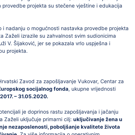
n provedbe projekta su stečene vještine i edukacija
ao i nadanju o mogućnosti nastavka provedbe projekta
ta Zaželi izrazile su zahvalnost svim sudionicima
ži V. Šijaković, jer se pokazala vrlo uspješna i
bu projekta.
: Hrvatski Zavod za zapošljavanje Vukovar, Centar za
Europskog socijalnog fonda
, ukupne vrijednosti
.2017. – 31.05.2020.
tencijali je doprinos rastu zapošljavanja i jačanju
 Zaželi uključuje primarni cilj:
uključivanje žena u
je nezaposlenosti, poboljšanje kvalitete života
čivanje
. Za više informacija o operativnim