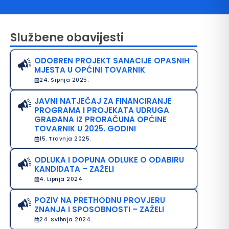
Službene obavijesti
ODOBREN PROJEKT SANACIJE OPASNIH
MJESTA U OPĆINI TOVARNIK
24. Srpnja 2025.
JAVNI NATJEČAJ ZA FINANCIRANJE
PROGRAMA I PROJEKATA UDRUGA
avo na pristup informacijama
GRAĐANA IZ PRORAČUNA OPĆINE
TOVARNIK U 2025. GODINI
java o pristupačnosti
15. Travnja 2025.
avila privatnosti
ODLUKA I DOPUNA ODLUKE O ODABIRU
KANDIDATA – ZAŽELI
4. Lipnja 2024.
POZIV NA PRETHODNU PROVJERU
ZNANJA I SPOSOBNOSTI – ZAŽELI
24. Svibnja 2024.