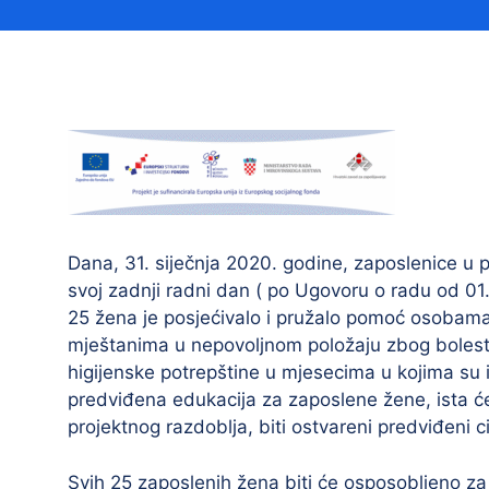
Načelnik
Prostorni plan uređenja Općine Tovarnik
Dana, 31. siječnja 2020. godine, zaposlenice u 
svoj zadnji radni dan ( po Ugovoru o radu od 01
I. izmjene i dopune prostornog plana
uređenja Općine Tovarnik
25 žena je posjećivalo i pružalo pomoć osobama(
mještanima u nepovoljnom položaju zbog bolesti il
II. izmjene i dopune prostornog plana
higijenske potrepštine u mjesecima u kojima su i
uređenja Općine Tovarnik
predviđena edukacija za zaposlene žene, ista će 
III. izmjene i dopune prostornog plana
projektnog razdoblja, biti ostvareni predviđeni cil
uređenja Općine Tovarnik
Svih 25 zaposlenih žena biti će osposobljeno za